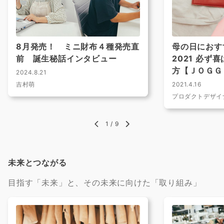
8月発売！ ミニ財布４種発売直
母の日におす
前 誕生秘話インタビュー
2021 必ず
方【ＪＯＧＧ
2024.8.21
吉村萌
2021.4.16
プロダクトデザイ
1
/
9
未来とつながる
目指す「未来」と、その未来に向けた「取り組み」