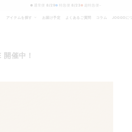
通常便
8/29
特急便
8/23
超特急便
−
アイテムを探す
お届け予定
よくあるご質問
コラム
JOGGOに
E 開催中！