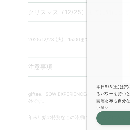
クリスマス（12/25）までに間に合
2025/12/23 (火) 15:00まで
注意事項
本日8/8(土)
giftee、SOW EXPERIENCEのギフトチ
るパワーを持つ
外です。
開運財布も自分
い🫶✨
年末年始の特別なこの時期に、ぜひお気に入り