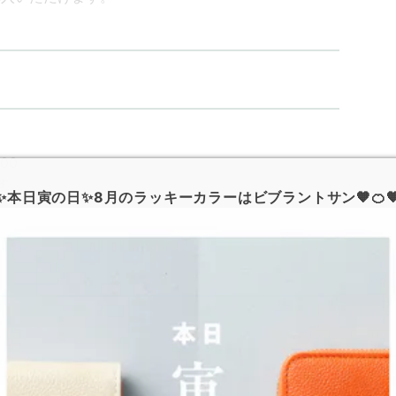
:00
す。
✨本日寅の日✨8月のラッキーカラーはビブラントサン🧡🍊