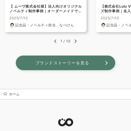
【 ムーヴ株式会社様】法人向けオリジナル
【株式会社Lulu 
ノベルティ制作事例｜オーダーメイドで特
ズ制作事例｜名
別なノベルティに
ルグッズに最適
2025/7/10
2025/7/10
記念品・ノベルティ担当 なべけん
記念品・ノベ
1
/
10
ブランドストーリーを見る
ホーム