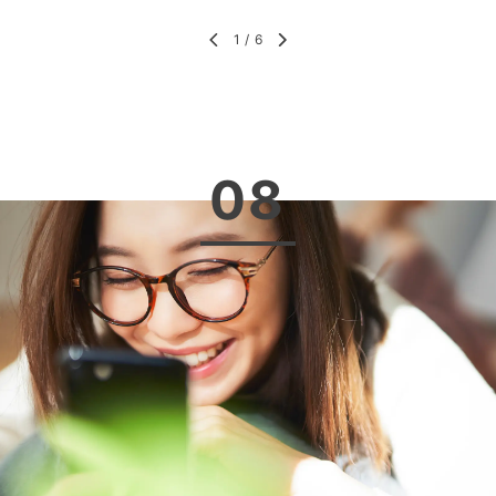
1
/
6
08