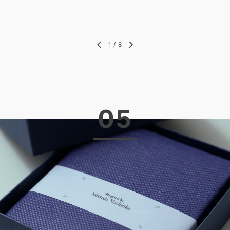
1
/
8
05