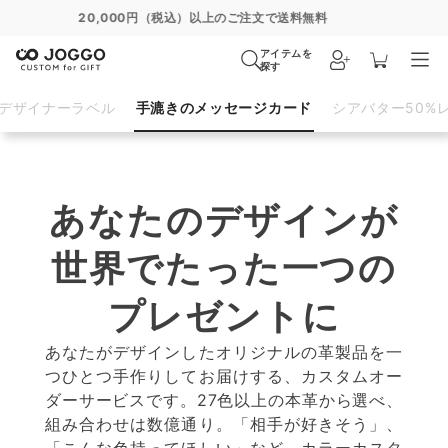
通常便
8/27
特急便
8/21
超特急便
−
アイテムを
探す
デザイナーラベル
手漉きのメッセージカード
シアバター50%
あなたのデザインが
世界でたった一つの
プレゼントに
あなたがデザインしたオリジナルの革製品を一
つひとつ手作りしてお届けする、カスタムオー
ダーサービスです。27色以上の本革から選べ、
組み合わせは数億通り。「相手が好きそう」、