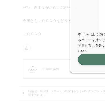
ぜひ、自由度がさらに広がったあなただけのカ
今後ともＪＯＧＧＯをどうぞよろしくお願いい
ＪＯＧＧＯ
本日8/8(土)
るパワーを持つ
開運財布も自分
い🫶✨
JOGGO 広報
特急便一時休止（2/8～9）のお知らせ｜バングラデシュ
挙実施により