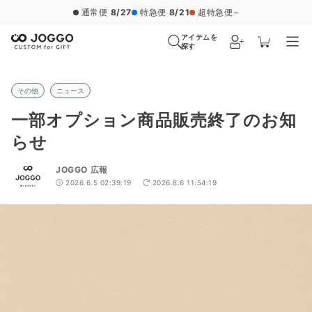
通常便
8/27
特急便
8/21
超特急便
−
アイテムを
探す
その他
ニュース
一部オプション商品販売終了のお知
らせ
JOGGO 広報
2026.6.5 02:39:19
2026.8.6 11:54:19