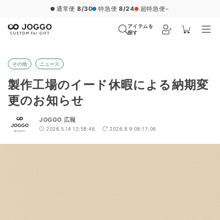
通常便
8/30
特急便
8/24
超特急便
−
アイテムを
探す
その他
ニュース
製作工場のイード休暇による納期変
更のお知らせ
JOGGO 広報
2026.5.14 12:58:46
2026.8.9 08:17:06