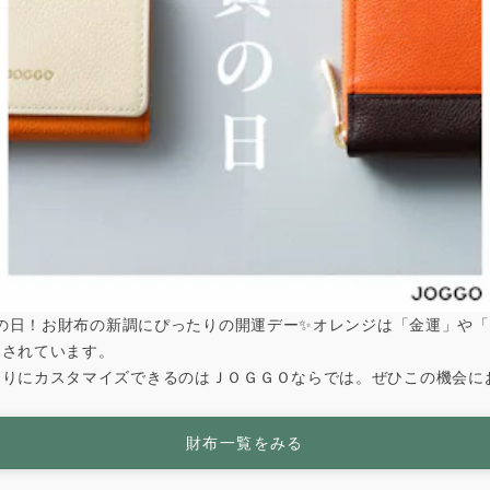
会社まとめ｜販促・イベント・記念品に最適
上
ゴールデンウィークの営業日および超特急便停止期間のお
知らせ
は寅の日！お財布の新調にぴったりの開運デー✨オレンジは「金運」や
とされています。
なりにカスタマイズできるのはＪＯＧＧＯならでは。ぜひこの機会に
財布一覧をみる