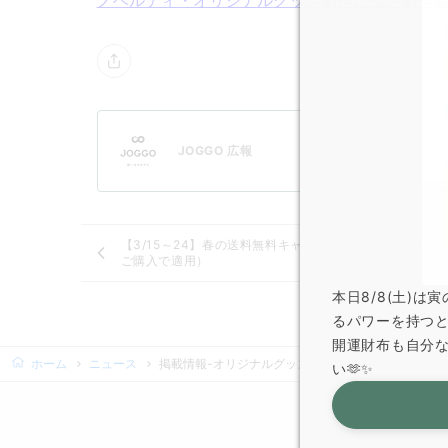
ノベルティ・オリジナルグッズ制作に強い制作
JOGGO 広報
【3/15～24】春の送料無料キャンペーン（10,000円以
ご購入で適用）
本日8/8(土)
るパワーを持つ
開運財布も自分
ホーム
ニュース
掲載情報-オリジナルグッズの春夏秋冬-
い🫶✨