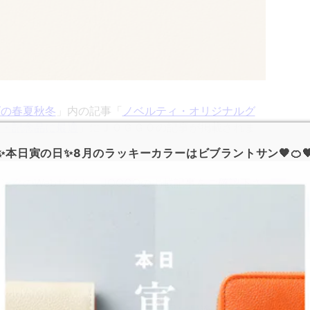
ズの春夏秋冬
」内の記事「
ノベルティ・オリジナルグ
ト・記念品に最適
」にＪＯＧＧＯの記事が掲載されま
✨本日寅の日✨8月のラッキーカラーはビブラントサン🧡🍊
クのWebサイト、JOGGOの掲載記事をご確認下さ