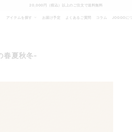
通常便
8/29
特急便
8/23
超特急便
−
アイテムを探す
お届け予定
よくあるご質問
コラム
JOGGOに
の春夏秋冬-