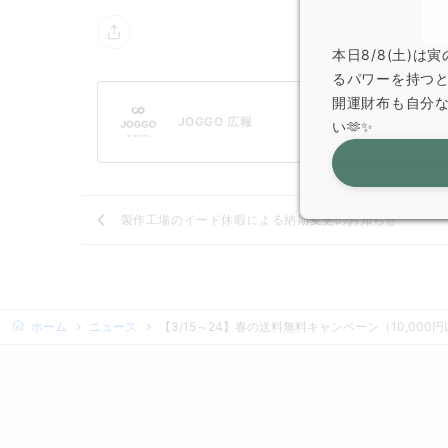
本日8/8(土)
るパワーを持つ
開運財布も自分
JOGGO 広報
い🫶✨
製作工場のイード休暇による納期変更のお知らせ
ホーム
ニュース
【3/15～24】春の送料無料キャンペーン（10,00