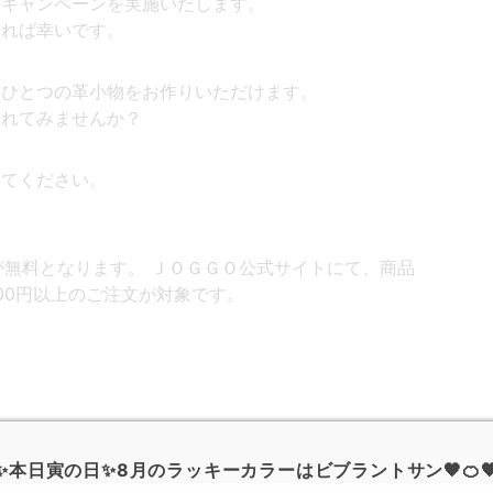
料キャンペーンを実施いたします。
ければ幸いです。
にひとつの革小物をお作りいただけます。
入れてみませんか？
みてください。
料が無料となります。 ＪＯＧＧＯ公式サイトにて、商品
000円以上のご注文が対象です。
✨本日寅の日✨8月のラッキーカラーはビブラントサン🧡🍊