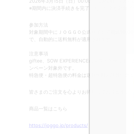
2026年3月15日（日）00:00 ～ 3月24日（火）2
※期間内に決済手続きを完了したご注文が対象で
参加方法
対象期間中にＪＯＧＧＯ公式サイトで
税込10,
で、自動的に送料無料が適用されます。
注意事項
giftee、SOW EXPERIENCEのギフトチケ
ンペーン対象外です。
特急便・超特急便の料金は送料無料の計算に含
皆さまのご注文を心よりお待ちしております。
商品一覧はこちら
https://joggo.jp/products/