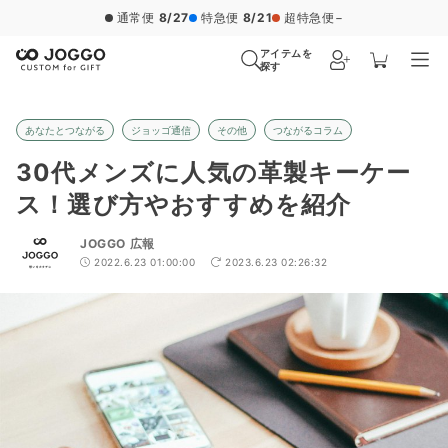
通常便
8/27
特急便
8/21
超特急便
−
アイテムを
探す
あなたとつながる
ジョッゴ通信
その他
つながるコラム
30代メンズに人気の革製キーケー
ス！選び方やおすすめを紹介
JOGGO 広報
2022.6.23 01:00:00
2023.6.23 02:26:32