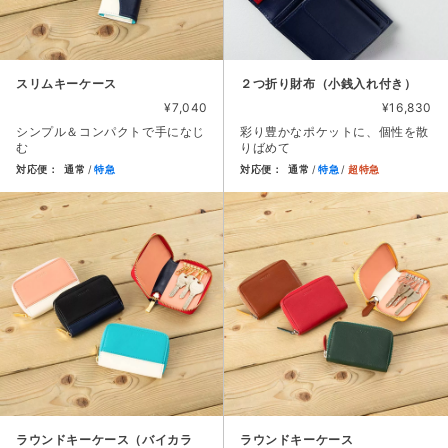
スリムキーケース
２つ折り財布（小銭入れ付き）
¥7,040
¥16,830
シンプル＆コンパクトで手になじ
彩り豊かなポケットに、個性を散
む
りばめて
対応便：
通常
特急
対応便：
通常
特急
超特急
商品カード。商品: スリムキーケース, 価格: 7,040円, シ
商品カード。商品: ２つ折り財布
ラウンドキーケース（バイカラ
ラウンドキーケース