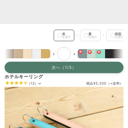
表 を選択中
表
裏
側面
未選択
未選択
未選択
限
限
限
‹
›
次へ（1/5）
ホテルキーリング
（13）
税込
¥3,300
（+送料）