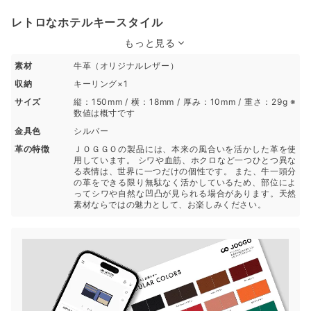
レトロなホテルキースタイル
もっと見る
素材
牛革（オリジナルレザー）
収納
キーリング×1
サイズ
縦：150mm / 横：18mm / 厚み：10mm / 重さ：29g ※
数値は概寸です
金具色
シルバー
革の特徴
ＪＯＧＧＯの製品には、本来の風合いを活かした革を使
用しています。 シワや血筋、ホクロなど一つひとつ異な
る表情は、世界に一つだけの個性です。 また、牛一頭分
の革をできる限り無駄なく活かしているため、部位によ
ってシワや自然な凹凸が見られる場合があります。天然
素材ならではの魅力として、お楽しみください。