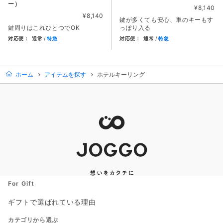
ー）
¥8,140
¥8,140
鍵が多くても安心、車のキーもす
鍵周りはこれひとつでOK
っぽり入る
対応便：
通常
特急
対応便：
通常
特急
商品カード。商品: ラウンドキーケース（バイカラー）, 価格: 8
商品カード。商品: ラウンドキー
ホーム
アイテムを探す
ホテルキーリング
For Gift
ギフトで選ばれている理由
カテゴリから選ぶ