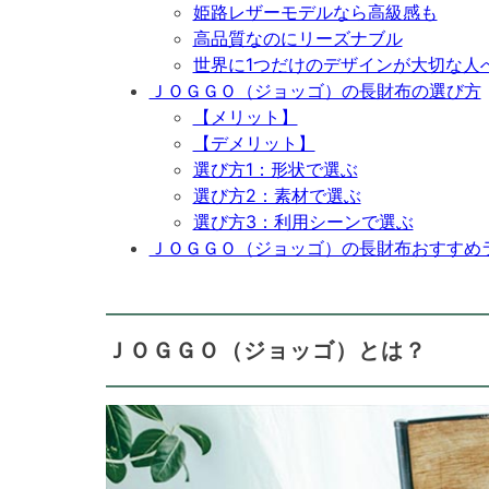
姫路レザーモデルなら高級感も
高品質なのにリーズナブル
世界に1つだけのデザインが大切な人
ＪＯＧＧＯ（ジョッゴ）の長財布の選び方
【メリット】
【デメリット】
選び方1：形状で選ぶ
選び方2：素材で選ぶ
選び方3：利用シーンで選ぶ
ＪＯＧＧＯ（ジョッゴ）の長財布おすすめ
ＪＯＧＧＯ（ジョッゴ）とは？