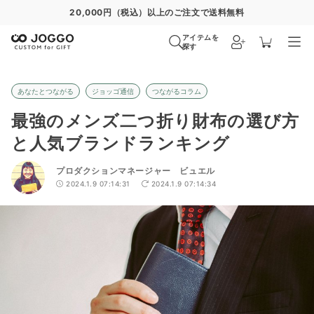
通常便
8/27
特急便
8/21
超特急便
8/15
アイテムを
探す
あなたとつながる
ジョッゴ通信
つながるコラム
最強のメンズ二つ折り財布の選び方
と人気ブランドランキング
プロダクションマネージャー ビュエル
2024.1.9 07:14:31
2024.1.9 07:14:34