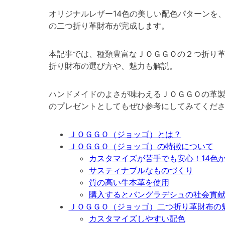
オリジナルレザー14色の美しい配色パターンを
の二つ折り革財布が完成します。
本記事では、種類豊富なＪＯＧＧＯの２つ折り
折り財布の選び方や、魅力も解説。
ハンドメイドのよさが味わえるＪＯＧＧＯの革
のプレゼントとしてもぜひ参考にしてみてくだ
ＪＯＧＧＯ（ジョッゴ）とは？
ＪＯＧＧＯ（ジョッゴ）の特徴について
カスタマイズが苦手でも安心！14色
サスティナブルなものづくり
質の高い牛本革を使用
購入するとバングラデシュの社会貢
ＪＯＧＧＯ（ジョッゴ）二つ折り革財布の
カスタマイズしやすい配色