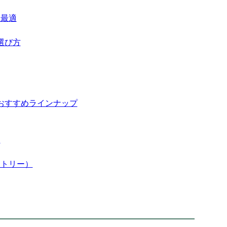
に最適
選び方
おすすめラインナップ
）
メトリー）