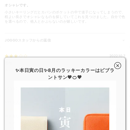
オシャレです。
小さいキーリングだとカバンのポケットの中で迷子になってしまうので、
程よい長さでオシャレなものを探していてこれを見つけました。自分で色
を選べるので、他人とかぶらないのが嬉しいです。
JOGGOスタッフからの返信
2022.10.7
素敵
✨本日寅の日✨8月のラッキーカラーはビブラ
限定色を使って推し色のキーリングが作れました。
ントサン🧡🍊🧡
JOGGOスタッフからの返信
777
さん
2021.8.21
届きました
部屋でもかばんの中でも見つけやすくて良いです。表裏と側面で３色指定
出来るのも嬉しいです。