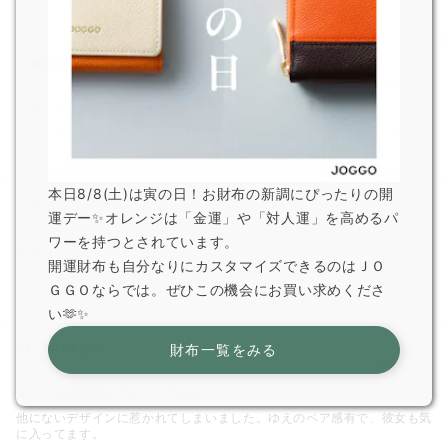
小鳥遊
さん
2021.8.19
ホテルキー風レトロデザイン♪
ホテルキー風のデザインにびびっときました♪お洒落で気に入ってます！
本日8/8(土)は寅の日！お財布の新調にぴったりの開
ごま
さん
運デー✨オレンジは「金運」や「対人運」を高めるパ
2021.5.15
ワーを持つとされています。
めずらしい
開運財布も自分なりにカスタマイズできるのはＪＯ
友人へのプレゼント用に。他と被らないデザインに惹かれました。
ＧＧＯならでは。ぜひこの機会にお買い求めくださ
い🫶✨
car_0404
さん
財布一覧をみる
2020.9.13
ちょっと個性的なのがいいのかな
他にないデザインに惹かれてしまいました。ゆえのペア感有で、彼女も気
に入ってます。