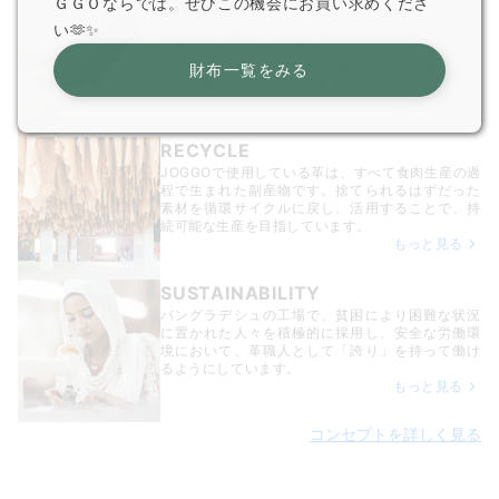
ＧＧＯならでは。ぜひこの機会にお買い求めくださ
REDUCE
い🫶✨
革は非常に耐久性の高い素材です。頻繁に物を買
い替えるよりも、愛着を持って長く使えるアイテ
ムを選ぶことで、無駄な生産を減らし環境への負
財布一覧をみる
担を軽減することができます。
もっと見る
RECYCLE
JOGGOで使用している革は、すべて食肉生産の過
程で生まれた副産物です。捨てられるはずだった
素材を循環サイクルに戻し、活用することで、持
続可能な生産を目指しています。
もっと見る
SUSTAINABILITY
バングラデシュの工場で、貧困により困難な状況
に置かれた人々を積極的に採用し、安全な労働環
境において、革職人として「誇り」を持って働け
るようにしています。
もっと見る
コンセプトを詳しく見る