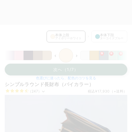
本体上段 を選択中
本体上段
本体下段
アイボリーホワイト
ターコイズブルー
限
限
限
‹
›
次へ（1/7）
色選びに迷ったら、配色のコツを見る
シンプルラウンド長財布（バイカラー）
（247）
税込
¥17,930
（+送料）