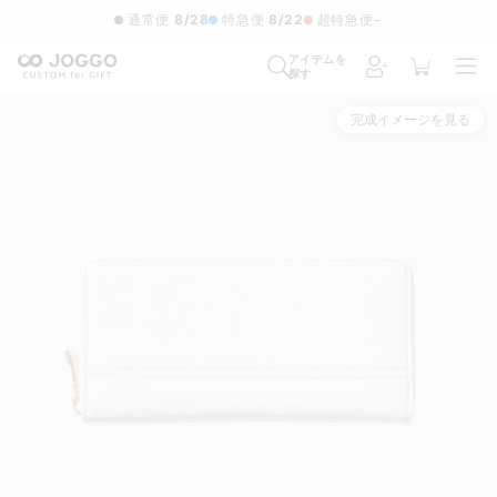
通常便
8/28
特急便
8/22
超特急便
−
アイテムを
探す
完成イメージを見る