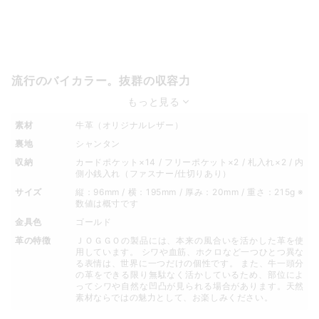
流行のバイカラー。抜群の収容力
もっと見る
素材
牛革（オリジナルレザー）
裏地
シャンタン
収納
カードポケット×14 / フリーポケット×2 / 札入れ×2 / 内
側小銭入れ（ファスナー/仕切りあり）
サイズ
縦：96mm / 横：195mm / 厚み：20mm / 重さ：215g ※
数値は概寸です
金具色
ゴールド
革の特徴
ＪＯＧＧＯの製品には、本来の風合いを活かした革を使
用しています。 シワや血筋、ホクロなど一つひとつ異な
る表情は、世界に一つだけの個性です。 また、牛一頭分
の革をできる限り無駄なく活かしているため、部位によ
ってシワや自然な凹凸が見られる場合があります。天然
素材ならではの魅力として、お楽しみください。