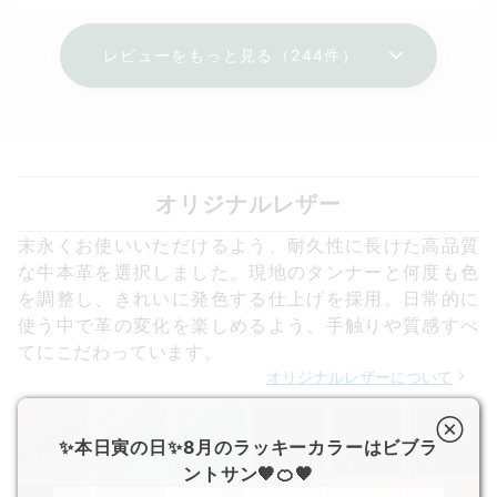
レビューをもっと見る（244件）
オリジナルレザー
末永くお使いいただけるよう、耐久性に長けた高品質
な牛本革を選択しました。現地のタンナーと何度も色
を調整し、きれいに発色する仕上げを採用。日常的に
使う中で革の変化を楽しめるよう、手触りや質感すべ
てにこだわっています。
オリジナルレザーについて
限
限
限
✨本日寅の日✨8月のラッキーカラーはビブラ
ントサン🧡🍊🧡