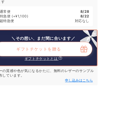
ます
通常便
8/28
特急便
(+¥1,100)
8/22
超特急便
対応なし
＼その想い、まだ間に合います／
ギフトチケットを贈る
ギフトチケットとは
ーの質感や色が気になるかたに、無料のレザーのサンプル
布しています。
申し込みはこちら