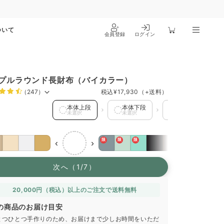
ついて
会員登録
ログイン
プルラウンド長財布（バイカラー）
（247）
税込
¥17,930
（+送料）
上段 を選択中
本体上段
本体下段
カードポケット1
未選択
未選択
未選択
限
限
限
‹
›
次へ（1/7）
20,000円（税込）以上のご注文で送料無料
の商品のお届け目安
とつひとつ手作りのため、お届けまで少しお時間をいただ