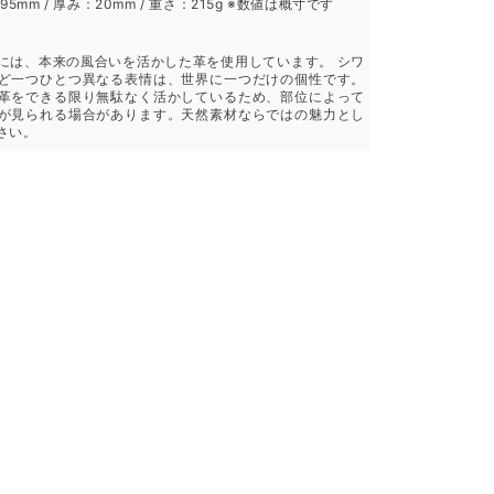
195mm / 厚み：20mm / 重さ：215g ※数値は概寸です
には、本来の風合いを活かした革を使用しています。 シワ
ど一つひとつ異なる表情は、世界に一つだけの個性です。
革をできる限り無駄なく活かしているため、部位によって
が見られる場合があります。天然素材ならではの魅力とし
さい。