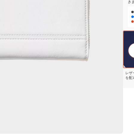
き
レザ
を配