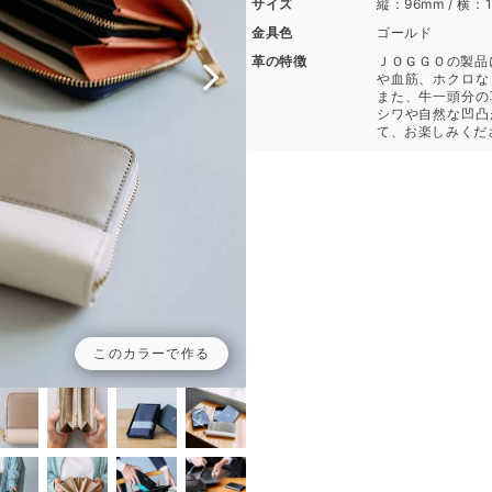
サイズ
縦：96mm / 横：
金具色
ゴールド
革の特徴
ＪＯＧＧＯの製品
や血筋、ホクロな
また、牛一頭分の
シワや自然な凹凸
て、お楽しみくだ
このカラーで作る