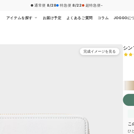
通常便
8/28
特急便
8/22
超特急便
−
アイテムを探す
お届け予定
よくあるご質問
コラム
JOGGOに
シン
完成イメージを見る
本体
こ
ひ