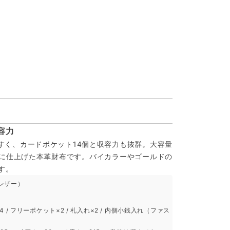
容力
すく、カードポケット14個と収容力も抜群。大容量
に仕上げた本革財布です。バイカラーやゴールドの
す。
レザー）
 / フリーポケット×2 / 札入れ×2 / 内側小銭入れ（ファス
）