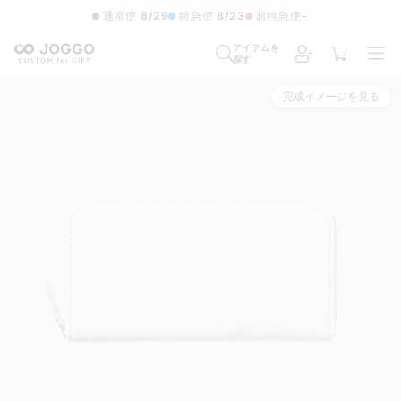
通常便
8/29
特急便
8/23
超特急便
−
アイテムを
探す
完成イメージを見る