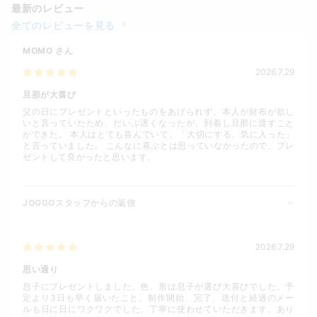
最新のレビュー
全てのレビューを見る
MOMO
さん
2026.7.29
旦那が大喜び
父の日にプレゼントといったものをあげられず、本人が財布が欲し
いと言っていたため、だいぶ遅くなったが、到着し旦那に渡すこと
ができた。 本人はとても喜んでいて、「大切にする、気に入った」
と言っていました。 こんなに喜ぶとは思っていなかったので、プレ
ゼントして良かったと思います。
JOGGOスタッフからの返信
2026.7.29
思い通り
息子にプレゼントしました。色、形は息子が選び大喜びでした。予
定より3日も早く届いたこと。制作開始、完了、送付と経過のメー
ルも日に日にワクワクでした。丁寧に使わせていただきます。あり