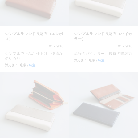
シンプルラウンド長財布（エンボ
シンプルラウンド長財布（バイカ
ス）
ラー）
¥17,930
¥17,930
シンプルで上品な仕上げ、快適な
流行のバイカラー。抜群の収容力
使い心地
対応便：
通常
特急
対応便：
通常
特急
商品カード。商品: シンプルラウ
商品カード。商品: シンプルラウンド長財布（エンボス）, 価格: