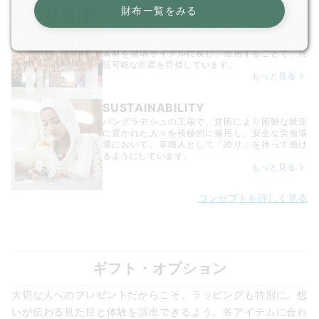
財布一覧をみる
RECYCLE
JOGGOで使用している革は、すべて食肉生産の過
程で生まれた副産物です。捨てられるはずだった
素材を循環サイクルに戻し、活用することで、持
続可能な生産を目指しています。
もっと見る
SUSTAINABILITY
バングラデシュの工場で、貧困により困難な状況
に置かれた人々を積極的に採用し、安全な労働環
境において、革職人として「誇り」を持って働け
るようにしています。
もっと見る
コンセプトを詳しく見る
ギフト・オプション
大切な人へのプレゼントだからこそ、ラッピングも特別に。想
いが伝わる見た目と体験を演出できるよう、各アイテムに合わ