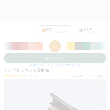
本体 を選択中
本体
引き手
マスタードイエロー
グレージュ
‹
›
次へ（1/7）
色選びに迷ったら、配色のコツを見る
シンプルラウンド長財布
（151）
税込
¥17,930
（+送料）