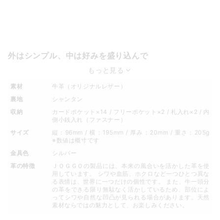
外はシンプル、中は好みを盛り込んで
もっと見る
素材
牛革（オリジナルレザー）
裏地
シャンタン
収納
カードポケット×14 / フリーポケット×2 / 札入れ×2 / 内
側小銭入れ（ファスナー）
サイズ
縦：96mm / 横：195mm / 厚み：20mm / 重さ：205g
※数値は概寸です
金具色
シルバー
革の特徴
ＪＯＧＧＯの製品には、本来の風合いを活かした革を使
用しています。 シワや血筋、ホクロなど一つひとつ異な
る表情は、世界に一つだけの個性です。 また、牛一頭分
の革をできる限り無駄なく活かしているため、部位によ
ってシワや自然な凹凸が見られる場合があります。天然
素材ならではの魅力として、お楽しみください。