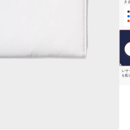
き
レザ
を配