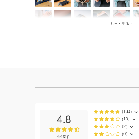
もっと見る
（130）
4.8
（19）
（2）
（0）
全151件