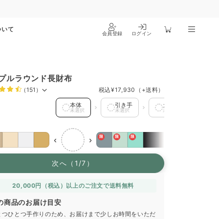
ついて
会員登録
ログイン
プルラウンド長財布
（151）
税込
¥17,930
（+送料）
 を選択中
本体
引き手
カードポケット1
未選択
未選択
未選択
限
限
限
‹
›
次へ（1/7）
20,000円（税込）以上のご注文で送料無料
の商品のお届け目安
とつひとつ手作りのため、お届けまで少しお時間をいただ