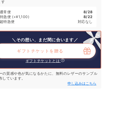
ます
通常便
8/28
特急便
(+¥1,100)
8/22
超特急便
対応なし
＼その想い、まだ間に合います／
ギフトチケットを贈る
ギフトチケットとは
ーの質感や色が気になるかたに、無料のレザーのサンプル
布しています。
申し込みはこちら