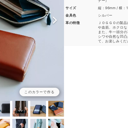
ナー）
サイズ
縦：96mm / 横：
金具色
シルバー
革の特徴
ＪＯＧＧＯの製品
や血筋、ホクロな
また、牛一頭分の
シワや自然な凹凸
て、お楽しみくだ
このカラーで作る