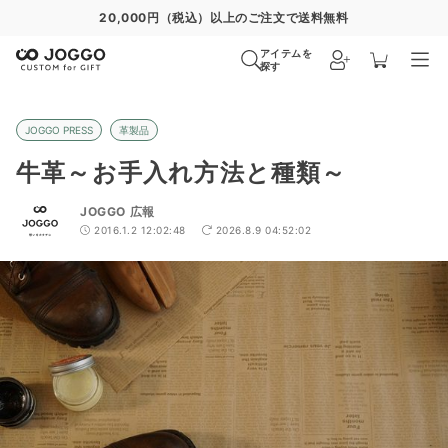
通常便
8/30
特急便
8/24
超特急便
−
アイテムを
探す
JOGGO PRESS
革製品
牛革～お手入れ方法と種類～
JOGGO 広報
2016.1.2 12:02:48
2026.8.9 04:52:02