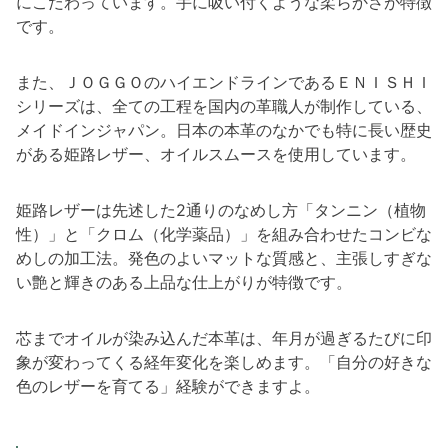
にこだわっています。手に吸い付くような柔らかさが特徴
です。
また、ＪＯＧＧＯのハイエンドラインであるＥＮＩＳＨＩ
シリーズは、全ての工程を国内の革職人が制作している、
メイドインジャパン。日本の本革のなかでも特に長い歴史
がある姫路レザー、オイルスムースを使用しています。
姫路レザーは先述した2通りのなめし方「タンニン（植物
性）」と「クロム（化学薬品）」を組み合わせたコンビな
めしの加工法。発色のよいマットな質感と、主張しすぎな
い艶と輝きのある上品な仕上がりが特徴です。
芯までオイルが染み込んだ本革は、年月が過ぎるたびに印
象が変わってくる経年変化を楽しめます。「自分の好きな
色のレザーを育てる」経験ができますよ。