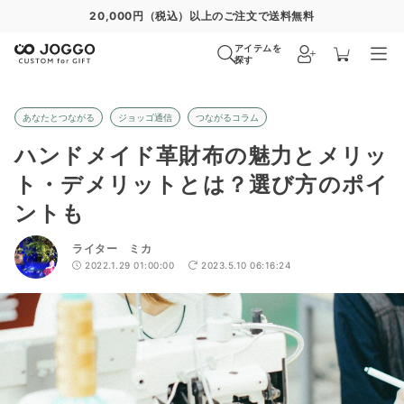
通常便
8/30
特急便
8/24
超特急便
−
アイテムを
探す
あなたとつながる
ジョッゴ通信
つながるコラム
ハンドメイド革財布の魅力とメリッ
ト・デメリットとは？選び方のポイ
ントも
ライター ミカ
2022.1.29 01:00:00
2023.5.10 06:16:24