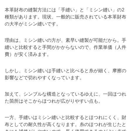
本革財布の縫製方法には「手縫い」と「ミシン縫い」の2
種類があります。現状、一般的に販売されている本革財布
の大半がミシン縫いです。
理由は、ミシン縫いの方が、素早い縫製が可能だから。手
縫いと比較すると手間がかからないので、作業単価（人件
費）が安く済みます。
しかし、ミシン縫いは手縫いと比べると糸が細く、摩擦の
影響などで切れやすくなっています。
加えて、シンブルな構造となっているゆえに、一回ほつれ
た箇所はそこからほつれが広がりやすい点も。
一方、手縫いはミシン縫いと比較するとほつれにくく、財
布としての耐久性が高くなります。糸のほつれが生じたと