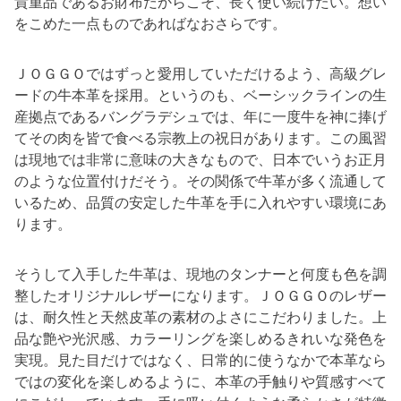
貴重品であるお財布だからこそ、長く使い続けたい。想い
をこめた一点ものであればなおさらです。
ＪＯＧＧＯではずっと愛用していただけるよう、高級グレ
ードの牛本革を採用。というのも、ベーシックラインの生
産拠点であるバングラデシュでは、年に一度牛を神に捧げ
てその肉を皆で食べる宗教上の祝日があります。この風習
は現地では非常に意味の大きなもので、日本でいうお正月
のような位置付けだそう。その関係で牛革が多く流通して
いるため、品質の安定した牛革を手に入れやすい環境にあ
ります。
そうして入手した牛革は、現地のタンナーと何度も色を調
整したオリジナルレザーになります。ＪＯＧＧＯのレザー
は、耐久性と天然皮革の素材のよさにこだわりました。上
品な艶や光沢感、カラーリングを楽しめるきれいな発色を
実現。見た目だけではなく、日常的に使うなかで本革なら
ではの変化を楽しめるように、本革の手触りや質感すべて