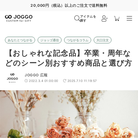
通常便
8/31
特急便
8/25
超特急便
−
アイテムを
探す
あなたとつながる
ジョッゴ通信
つながるコラム
大口注文
【おしゃれな記念品】卒業・周年な
どのシーン別おすすめ商品と選び方
JOGGO 広報
2022.3.4 01:00:00
2025.7.10 11:19:57