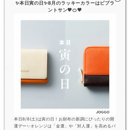
✨本日寅の日✨8月のラッキーカラーはビブラ
ＪＯＧＧＯの革製品はメンズ・レディース問わず使えるお
ントサン🧡🍊🧡
しゃれでシンプルなデザイン。
職人がひとつひとつハンドメイドで作り上げるレザーアイ
テムは、既製品にはない味わいがあるはずです。
ぜひ実際にラインナップを見てみてください。
■ＪＯＧＧＯのセミオーダーメイド（カラーカスタマイ
ズ）
本革財布をはじめとするＪＯＧＧＯの革製品は、各革パー
ツのカラーカスタマイズが可能。
カラーしだいで本革の魅力がぐんと引き立ち、自分だけの
本日8/8(土)は寅の日！お財布の新調にぴったりの開
特別なアイテムをつくれます。
運デー✨オレンジは「金運」や「対人運」を高めるパ