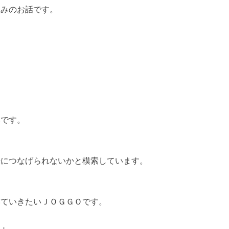
組みのお話です。
いです。
来につなげられないかと模索しています。
。
いていきたいＪＯＧＧＯです。