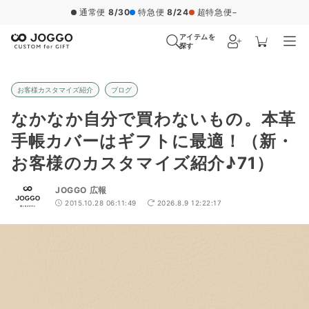
通常便
8/30
特急便
8/24
超特急便
−
アイテムを
探す
お客様カスタマイズ紹介
ブログ
なかなか自分で買わないもの。本革
手帳カバーはギフトに最適！（新・
お客様のカスタマイズ紹介♪71）
JOGGO 広報
2015.10.28 06:11:49
2026.8.9 12:22:17