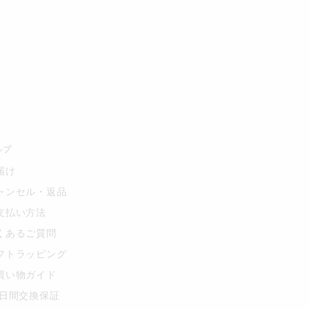
ルプ
届け
ャンセル・返品
支払い方法
くあるご質問
フトラッピング
買い物ガイド
0日間交換保証