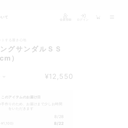
ついて
会員登録
ログイン
ットする履き心地
ングサンダルＳＳ
3cm）
¥12,550
）
このアイテムのお届け日
つ手作りのため、お届けまで少しお時間
をいただきます
8/28
8/22
+¥1,100)