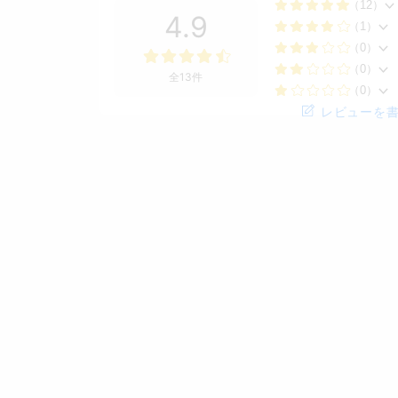
（12）
4.9
（1）
（0）
（0）
全13件
（0）
レビューを