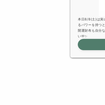
本日8/8(土)
るパワーを持つ
開運財布も自分
い🫶✨