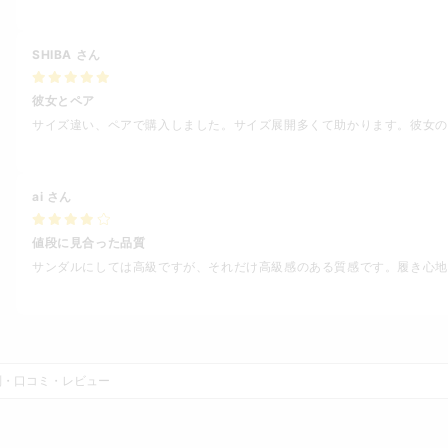
SHIBA
さん
彼女とペア
サイズ違い、ペアで購入しました。サイズ展開多くて助かります。彼女の
ai
さん
値段に見合った品質
サンダルにしては高級ですが、それだけ高級感のある質感です。履き心地
判・口コミ・レビュー