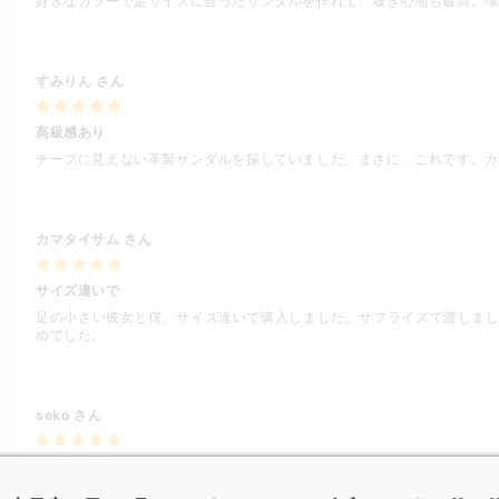
好きなカラーで足サイズに合ったサンダルを作れて、履き心地も最高。壊
すみりん
さん
高級感あり
チープに見えない革製サンダルを探していました。まさに、これです。カ
カマタイサム
さん
サイズ違いで
足の小さい彼女と僕、サイズ違いで購入しました。サプライズで渡しまし
めでした。
seko
さん
大人のラフに
年齢高めですが、大人でも履きやすいデザインですね。さっと履けるトン