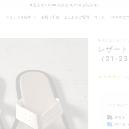
通常便
8/28
特急便
8/22
超特急便
−
アイテムを探す
お届け予定
よくあるご質問
コラム
JOGGOに
小さな足にもフィ
レザート
（21-2
（13
ひとつひと
通常便
特急便
(