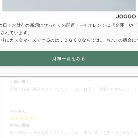
えつこ
さん
は寅の日！お財布の新調にぴったりの開運デー✨オレンジは「金運」や
とされています。
デスク用
なりにカスタマイズできるのはＪＯＧＧＯならでは。ぜひこの機会に
実は、会社のデスク用に使っています。革なので、高級感もあり夏場も
た。
財布一覧をみる
masa.h
さん
お揃い購入
夫婦でお揃い購入させていただきました。お揃い、色違いだからこそ、ま
sao
さん
発色が最高
夏に似合うカラーをチョイスしましたが、明るい色でも安っぽさがなくお