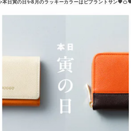
✨本日寅の日✨8月のラッキーカラーはビブラントサン🧡🍊
みなみとさとみ
さん
サイズぴったり！
私は22センチとかなり足が小さいのですが、こちらはぴったりサイズで
タナカ
さん
夏のプレゼント
一緒に行く旅行前に、サプライズで彼女へプレゼントしました。名前入
ていきます。
RINRIN
さん
デイリーにはもったいない！
デイリー用に購入しましたが、高級感ありすぎてデイリーにするのはもっ