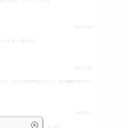
れたらまたこちらでリピします。
2023.5.20
ラーも選べて満足です。
2023.4.28
たが、23センチの彼女はぴったり、僕は横幅が若干きつ
2022.10.4
グサンダル、上品で気に入っています。