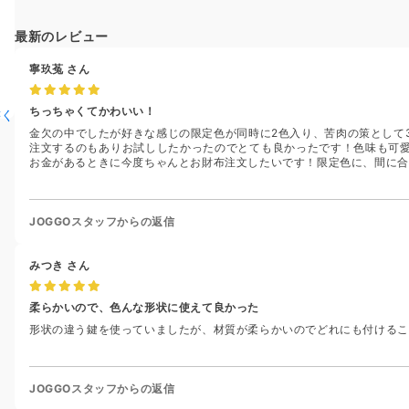
最新のレビュー
寧玖菟
さん
ちっちゃくてかわいい！
書く
金欠の中でしたが好きな感じの限定色が同時に2色入り、苦肉の策として
注文するのもありお試ししたかったのでとても良かったです！色味も可
お金があるときに今度ちゃんとお財布注文したいです！限定色に、間に合
JOGGOスタッフからの返信
みつき
さん
柔らかいので、色んな形状に使えて良かった
形状の違う鍵を使っていましたが、材質が柔らかいのでどれにも付けるこ
JOGGOスタッフからの返信