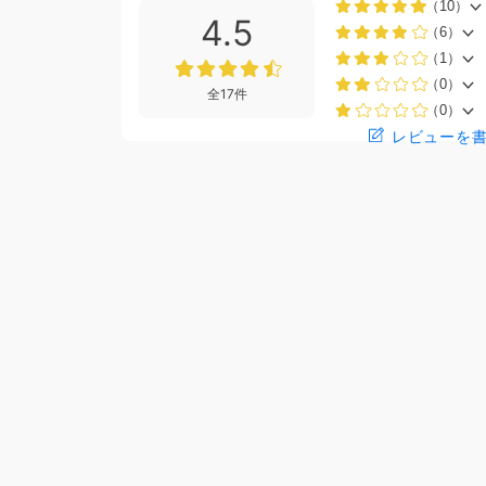
（10）
4.5
（6）
（1）
（0）
全17件
（0）
レビューを