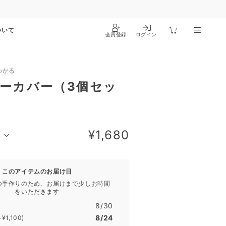
ついて
会員登録
ログイン
わかる
ーカバー（3個セッ
¥1,680
）
このアイテムのお届け日
つ手作りのため、お届けまで少しお時間
をいただきます
8/30
8/24
+¥1,100)