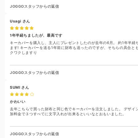
JOGGOスタッフからの返信
Usagi
さん
1年半経ちましたが、最高です
キーカバーを購入し、主人にプレゼントしたのが去年の6月。 約1年半
ます! キーカバーを送る1年前に財布も送ったのですが、そちらの具合
クワクしますり
JOGGOスタッフからの返信
SUMI
さん
かわいい
去年こちらで買った財布と同じ色でキーカバーを注文しました。 デザイ
加料金で３つすべてに文字入れが出来るといいなとおもいました。
JOGGOスタッフからの返信