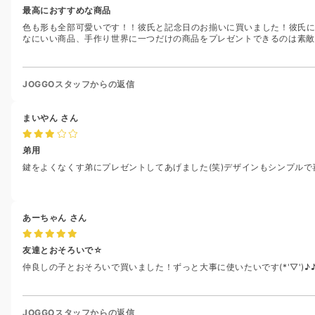
最高におすすめな商品
色も形も全部可愛いです！！彼氏と記念日のお揃いに買いました！彼氏に
なにいい商品、手作り世界に一つだけの商品をプレゼントできるのは素敵だ
JOGGOスタッフからの返信
まいやん
さん
弟用
鍵をよくなくす弟にプレゼントしてあげました(笑)デザインもシンプルで
あーちゃん
さん
友達とおそろいで☆
仲良しの子とおそろいで買いました！ずっと大事に使いたいです(*'▽')♪
JOGGOスタッフからの返信