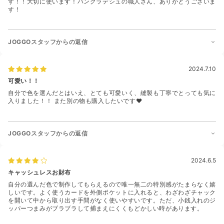
す！！大切に使います！バングラデシュの職人さん、ありがとうございま
す！
JOGGOスタッフからの返信
2024.7.10
可愛い！！
自分で色を選んだとはいえ、とても可愛いく、縫製も丁寧でとっても気に
入りました！！ また別の物も購入したいです♥
JOGGOスタッフからの返信
2024.6.5
キャッシュレスお財布
自分の選んだ色で制作してもらえるので唯一無二の特別感がたまらなく嬉
しいです。よく使うカードを外側ポケットに入れると、わざわざチャック
を開いて中から取り出す手間がなく使いやすいです。ただ、小銭入れのジ
ッパーつまみがブラブラして捕まえにくくもどかしい時があります。