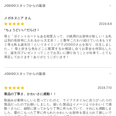
JOGGOスタッフからの返信
メガネヌニア
さん
2024.8.6
"ちょうどいい"だらけ！
母と「ポイントカードもある程度入って、小銭用のお財布が欲しい！お札
は別の長財布に入れるから大丈夫！」と数年こだわり続けていた&もうす
ぐ母も私も誕生日！というタイミングでJOGGOさんを知り、注文しまし
た…！ 母と好きな色をどこに配置するか相談し合うお茶会を何回もした
り、誕生日プレゼントってことでお互いに贈り合うことが出来て…とても
満足しております！ありがとうございます！
JOGGOスタッフからの返信
2024.7.10
製品の丁寧さ、かわいさに感動！！
取組みが素晴らしいと思っていたのと、ライフスタイルに合うぴったりの
製品だったのでお願いしました。届いた製品はイメージよりかわいくて感
動！さらに、細部に渡ってかなり丁寧に作られていて、それにも感動しま
した。愛のこもった丁寧に作られたかわいいお財布を迎えられて嬉しいで