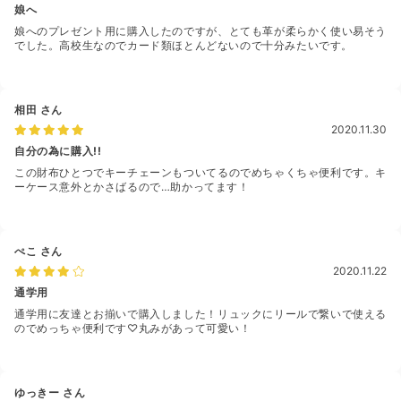
娘へ
娘へのプレゼント用に購入したのですが、とても革が柔らかく使い易そう
でした。高校生なのでカード類ほとんどないので十分みたいです。
相田
さん
2020.11.30
自分の為に購入!!
この財布ひとつでキーチェーンもついてるのでめちゃくちゃ便利です。キ
ーケース意外とかさばるので…助かってます！
ぺこ
さん
2020.11.22
通学用
通学用に友達とお揃いで購入しました！リュックにリールで繋いで使える
のでめっちゃ便利です♡丸みがあって可愛い！
ゆっきー
さん