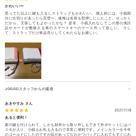
かわいい〜
思ってた以上に鍵も入るしストラップもかわいい。 個人的には、小銭部
分に仕切りがあったら完璧〜。後悔は名前を型押しにしたこと。せっかく
だから、主張してもよかったかな？ 是非、小銭入れなしでこの形の免許
証やカードが数枚入る車のスマートキーのケース作って欲しい。 そし
て、ストラップだけ単品売りしてくれたらなお嬉しい。
JOGGOスタッフからの返信
あきやすみ
さん
2021.11.18
あると便利！
家の鍵も付けられて、しかも財布から取り外しもできて外ポケットにはパ
スモが入り、小銭もお札も入るので非常に便利です。メインカラーを今年
のゴールドにしたのですが品があってなおかつバッグに入れてもすぐにわ