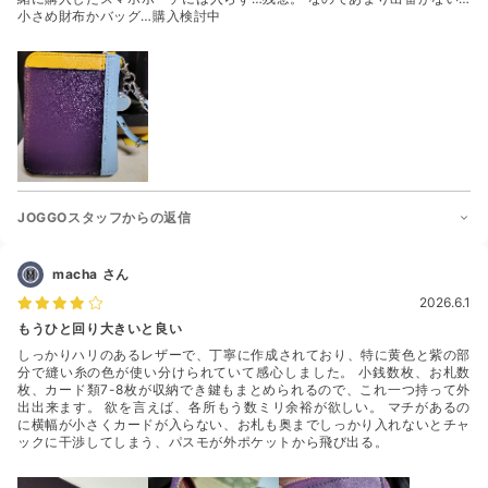
小さめ財布かバッグ…購入検討中
JOGGOスタッフからの返信
macha
さん
2026.6.1
もうひと回り大きいと良い
しっかりハリのあるレザーで、丁寧に作成されており、特に黄色と紫の部
分で縫い糸の色が使い分けられていて感心しました。 小銭数枚、お札数
枚、カード類7-8枚が収納でき鍵もまとめられるので、これ一つ持って外
出出来ます。 欲を言えば、各所もう数ミリ余裕が欲しい。 マチがあるの
に横幅が小さくカードが入らない、お札も奥までしっかり入れないとチャ
ックに干渉してしまう、パスモが外ポケットから飛び出る。