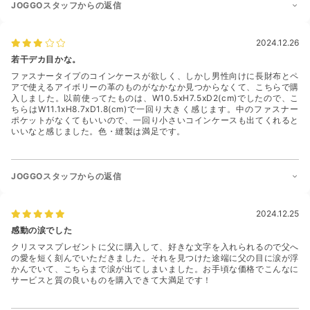
JOGGOスタッフからの返信
2024.12.26
若干デカ目かな。
ファスナータイプのコインケースが欲しく、しかし男性向けに長財布とペ
アで使えるアイボリーの革のものがなかなか見つからなくて、こちらで購
入しました。以前使ってたものは、W10.5xH7.5xD2(cm)でしたので、こ
ちらはW11.1xH8.7xD1.8(cm)で一回り大きく感じます。中のファスナー
ポケットがなくてもいいので、一回り小さいコインケースも出てくれると
いいなと感じました。色・縫製は満足です。
JOGGOスタッフからの返信
2024.12.25
感動の涙でした
クリスマスプレゼントに父に購入して、好きな文字を入れられるので父へ
の愛を短く刻んでいただきました。それを見つけた途端に父の目に涙が浮
かんでいて、こちらまで涙が出てしまいました。お手頃な価格でこんなに
サービスと質の良いものを購入できて大満足です！