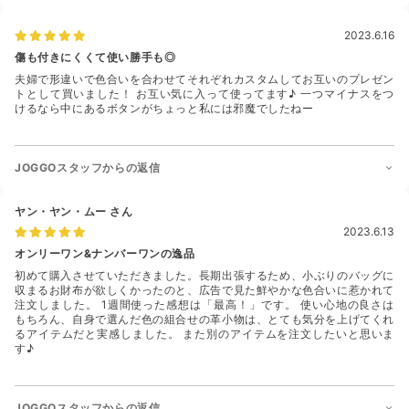
2023.6.16
傷も付きにくくて使い勝手も◎
夫婦で形違いで色合いを合わせてそれぞれカスタムしてお互いのプレゼン
トとして買いました！ お互い気に入って使ってます♪ 一つマイナスをつ
けるなら中にあるボタンがちょっと私には邪魔でしたねー
JOGGOスタッフからの返信
ヤン・ヤン・ムー
さん
2023.6.13
オンリーワン&ナンバーワンの逸品
初めて購入させていただきました。長期出張するため、小ぶりのバッグに
収まるお財布が欲しくかったのと、広告で見た鮮やかな色合いに惹かれて
注文しました。 1週間使った感想は「最高！」です。 使い心地の良さは
もちろん、自身で選んだ色の組合せの革小物は、とても気分を上げてくれ
るアイテムだと実感しました。 また別のアイテムを注文したいと思いま
す♪
JOGGOスタッフからの返信