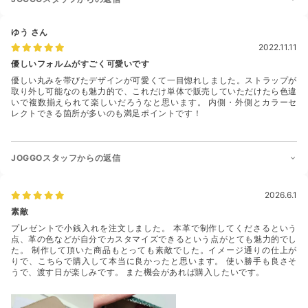
ゆう
さん
2022.11.11
優しいフォルムがすごく可愛いです
優しい丸みを帯びたデザインが可愛くて一目惚れしました。ストラップが
取り外し可能なのも魅力的で、これだけ単体で販売していただけたら色違
いで複数揃えられて楽しいだろうなと思います。 内側・外側とカラーセ
レクトできる箇所が多いのも満足ポイントです！
JOGGOスタッフからの返信
2026.6.1
素敵
プレゼントで小銭入れを注文しました。 本革で制作してくださるという
点、革の色などが自分でカスタマイズできるという点がとても魅力的でし
た。 制作して頂いた商品もとっても素敵でした。イメージ通りの仕上が
りで、こちらで購入して本当に良かったと思います。 使い勝手も良さそ
うで、渡す日が楽しみです。 また機会があれば購入したいです。