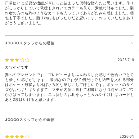
日常使いに必要な機能がぎゅっと詰まった便利な財布だと思います。作り
がしっかりしていて裁縫もきれいでカラーも良く、素敵な財布でした。製
作者の方の名刺のようなカードも入っていてありがたみを感じました。梱
包も丁寧でした。贈り物にもぴったりだと思います。作っていただきあり
がとうございました。
JOGGOスタッフからの返信
2025.7.19
カワイイです
妻へのプレゼントです。プレビューよりふんわりした感じの色合いでとて
も優しい感じがします。 収納なのですが片側だけでも紙幣を入れる部分
はポケット形状より札ばさみ的な感じにしてほしいです。ポケットのサイ
ズがお札ギリギリすぎて、マチが内側に折れて邪魔になり収納がゴワゴワ
かさばってしまいます。二つ折りのお札をもっと入れやすければカードも
あと2枚はいけると思います。
JOGGOスタッフからの返信
2026.6.1