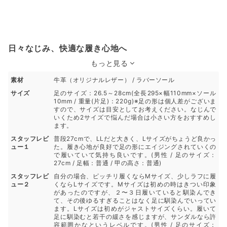
日々なじみ、快適な履き心地へ
もっと見る
素材
牛革（オリジナルレザー） / ラバーソール
サイズ
足のサイズ：26.5～28cm(全長295×幅110mm×ソール
10mm / 重量(片足)：220g)※足の形は個人差がございま
すので、サイズは目安としてお考えください。なじんで
いくため2サイズで悩んだ場合は小さい方をおすすめし
ます。
スタッフレビ
普段27cmで、LLだと大きく、Lサイズがちょうど良かっ
ュー１
た。履き心地が良好で足の形にエイジングされていくの
で履いていて気持ち良いです。(男性 / 足のサイズ：
27cm / 足幅：普通 / 甲の高さ：普通)
スタッフレビ
自分の場合、ピッチリ履くならMサイズ、少しラフに履
ュー２
くならLサイズです。Mサイズは初めの時はきつい印象
があったのですが、２〜３日履いていると馴染んでき
て、その後ゆるすぎることはなく足に馴染んでいってい
ます。Lサイズは初めがジャストサイズくらい。履いて
足に馴染むと若干の緩さを感じますが、サンダルなら許
容範囲かなというレベルです。(男性 / 足のサイズ：