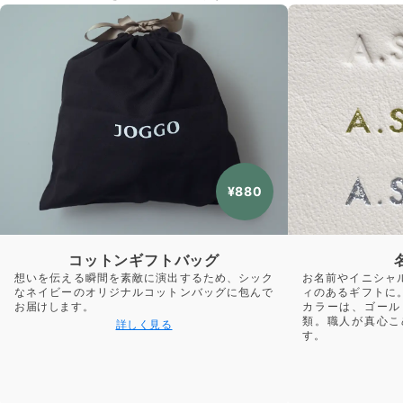
¥880
コットンギフトバッグ
想いを伝える瞬間を素敵に演出するため、シック
お名前やイニシャ
なネイビーのオリジナルコットンバッグに包んで
ィのあるギフトに
お届けします。
カラーは、ゴール
類。職人が真心こ
詳しく見る
す。