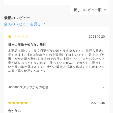
最新のレビュー
全てのレビューを見る
2023.10.20
日本の履物を知らない設計
本商品は慣らして履く必要がないほどゆるゆるです。 前坪も鼻緒も
長すぎます。8㎜は詰めたものを販売してほしいです。 足を上げた
際、かかと部が離れすぎるので歩行に支障があり、またパタパタと
音が鳴りみっともないので、使っていません。 それから、期待して
いた天の革が薄すぎます。十分な吸汗と消臭を達成するにはあと１
㎜厚い革を使用すべきです。
JOGGOスタッフからの返信
2023.9.16
色が良い