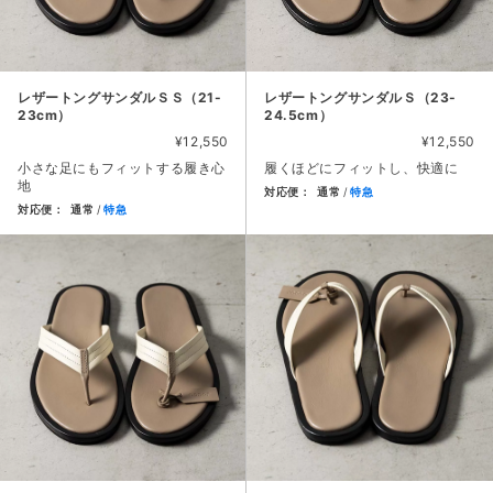
レザートングサンダルＳＳ（21-
レザートングサンダルＳ（23-
23cm）
24.5cm）
¥12,550
¥12,550
小さな足にもフィットする履き心
履くほどにフィットし、快適に
地
対応便：
通常
特急
対応便：
通常
特急
商品カード。商品: レザートングサ
商品カード。商品: レザートングサンダルＳＳ（21-23cm）, 