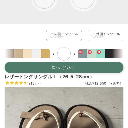
内側インソール を選択中
内側インソール
外側インソール
未選択
未選択
限
限
限
‹
›
次へ（1/6）
レザートングサンダルＬ（26.5-28cm）
（15）
税込
¥12,550
（+送料）