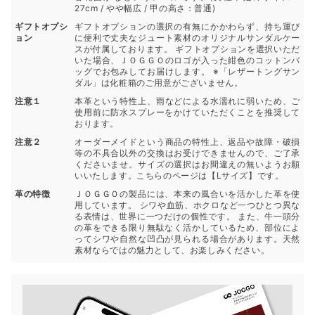
27cm / やや幅広 / 甲の高さ：普通)
ギフトオプシ
ギフトオプションの選択の有無にかかわらず、持ち運び
ョン
に便利で丈夫なジュート素材のオリジナルサンダルケー
スが付属しております。 ギフトオプションを選択いただ
いた場合、ＪＯＧＧＯのロゴが入った紺色のコットンバ
ッグでお包みしてお届けします。 ※「レザートングサン
ダル」は化粧箱のご用意がございません。
注意１
本革という特性上、雨などによる水濡れに弱いため、ご
使用前に防水スプレーをかけていただくことを推奨して
おります。
注意２
オーダーメイドという商品の特性上、返品や故障・破損
等の不具合以外の交換はお受けできませんので、ご了承
くださいませ。サイズの選択はお間違えの無いようお願
いいたします。こちらのページは【Lサイズ】です。
革の特徴
ＪＯＧＧＯの製品には、本来の風合いを活かした革を使
用しています。 シワや血筋、ホクロなど一つひとつ異な
る表情は、世界に一つだけの個性です。 また、牛一頭分
の革をできる限り無駄なく活かしているため、部位によ
ってシワや自然な凹凸が見られる場合があります。天然
素材ならではの魅力として、お楽しみください。