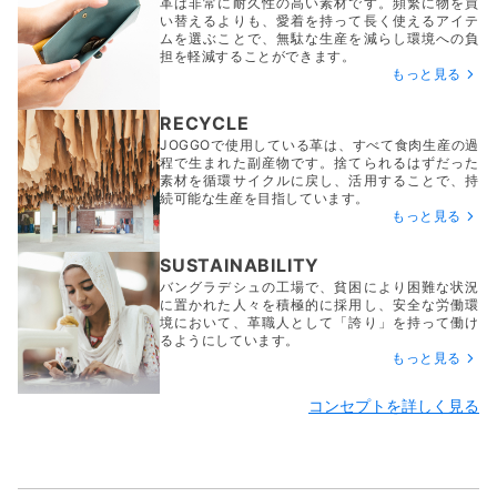
革は非常に耐久性の高い素材です。頻繁に物を買
い替えるよりも、愛着を持って長く使えるアイテ
ムを選ぶことで、無駄な生産を減らし環境への負
担を軽減することができます。
もっと見る
RECYCLE
JOGGOで使用している革は、すべて食肉生産の過
程で生まれた副産物です。捨てられるはずだった
素材を循環サイクルに戻し、活用することで、持
続可能な生産を目指しています。
もっと見る
SUSTAINABILITY
バングラデシュの工場で、貧困により困難な状況
に置かれた人々を積極的に採用し、安全な労働環
境において、革職人として「誇り」を持って働け
るようにしています。
もっと見る
コンセプトを詳しく見る