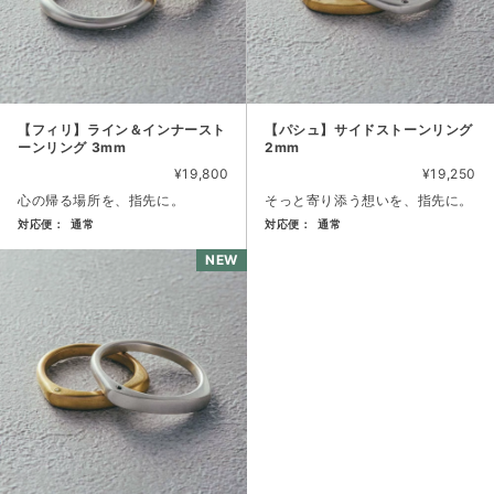
【フィリ】ライン＆インナースト
【パシュ】サイドストーンリング
ーンリング 3mm
2mm
¥19,800
¥19,250
心の帰る場所を、指先に。
そっと寄り添う想いを、指先に。
対応便：
通常
対応便：
通常
商品カード。商品: 【フィリ】ライン＆インナーストーンリング 3m
商品カード。商品: 【パシュ】サ
NEW