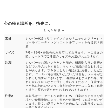
心の帰る場所を、指先に。
もっと見る
素材
シルバー925（リファインメタル / ニッケルフリー）・
ゴールドコーティング（ニッケルフリー）から選択 / 樹
脂
サイズ
7号～19号※奇数号のみ対応しております。 ※ご注文の
際、カート内でご希望のサイズをお選びいただけます。
注意1
シルバーをお選びいただいた場合、研磨剤入りの銀磨き
などでお手入れをすると、マットな質感が損なわれるこ
とがあります。ツヤを出したい場合にはお使いいただけ
ます。 ゴールドをお選びいただいた場合も、メッキがは
がれる可能性がございます。 着用後やお手入れの際、や
わらかいクロスなどで優しく磨いてください。保管する
と空気に触れないように個別の袋やケースに入れて保管
すると、変色を遅らせられるのでおすすめです。
注意2
本製品はデリケートな素材のため、日常のさまざまな環
境やご使用状況によって変色や破損が生じる場合がござ
います。長くご愛用いただくためにも、お取り扱いには
十分ご配慮ください。」