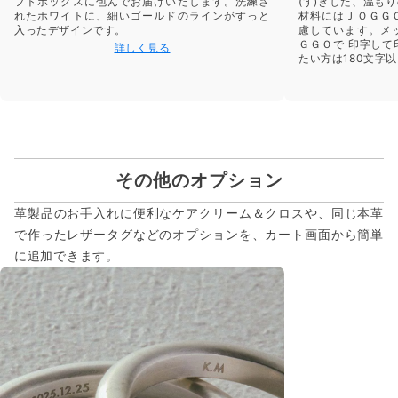
フトボックスに包んでお届けいたします。洗練さ
(す)きした、温も
れたホワイトに、細いゴールドのラインがすっと
材料にはＪＯＧＧ
入ったデザインです。
慮しています。メ
ＧＧＯで 印字し
詳しく見る
たい方は180文字
その他のオプション
革製品のお手入れに便利なケアクリーム＆クロスや、同じ本革
で作ったレザータグなどのオプションを、カート画面から簡単
に追加できます。