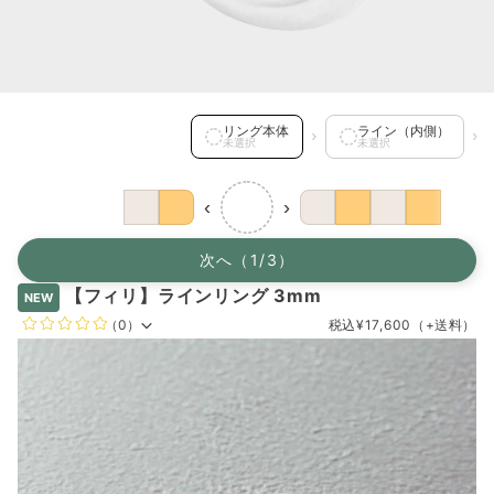
リング本体 を選択中
リング本体
ライン（内側）
未選択
未選択
‹
›
次へ（1/3）
【フィリ】ラインリング 3mm
NEW
（0）
税込
¥17,600
（+送料）