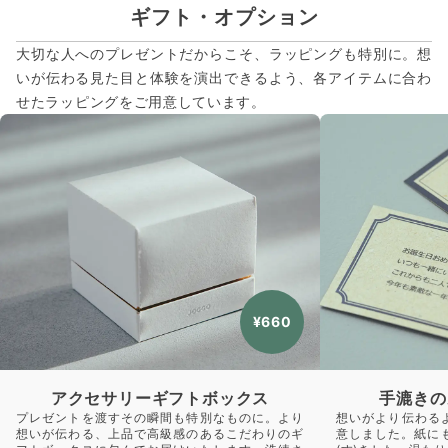
ギフト・オプション
大切な人へのプレゼントだからこそ、ラッピングも特別に。想
いが伝わる見た目と体験を演出できるよう、各アイテムに合わ
せたラッピングをご用意しています。
¥660
アクセサリーギフトボックス
手漉きの
プレゼントを渡すその瞬間も特別なものに。より
想いがより伝わる
想いが伝わる、上品で高級感のあるこだわりのギ
意しました。紙に