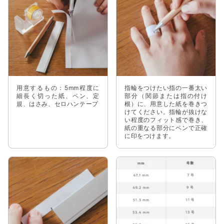
用意するもの：5mm程度に
指輪をつけたい指の一番太い
細長く切った紙、ペン、定
部分（関節または指の付け
規、はさみ、セロハンテープ
根）に、用意した紙を巻きつ
けてください。指輪が抜けな
い程度のフィット感で巻き、
紙の重なる部分にペンで正確
に印をつけます。