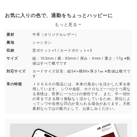
お気に入りの色で、通勤をちょっとハッピーに
もっと見る
素材
牛革（オリジナルレザー）
裏地
シャンタン
収納
窓ポケット×1 / カードポケット×3
サイズ
縦：102mm / 横：65mm / 厚み：4mm / 重さ：17g ※数
値はすべて概寸です
対応サイズ
カードサイズ目安：縦54×横86×厚さ1㎜ ※数値は概寸で
す
革の特徴
ＪＯＧＧＯの製品には、本来の風合いを活かした革を使
用しています。 シワや血筋、ホクロなど一つひとつ異な
る表情は、世界に一つだけの個性です。 また、牛一頭分
の革をできる限り無駄なく活かしているため、部位によ
ってシワや自然な凹凸が見られる場合があります。天然
素材ならではの魅力として、お楽しみください。