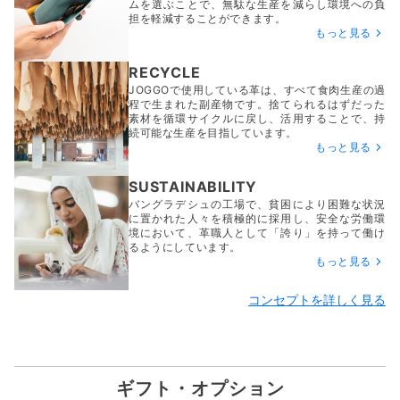
ムを選ぶことで、無駄な生産を減らし環境への負
担を軽減することができます。
もっと見る
RECYCLE
JOGGOで使用している革は、すべて食肉生産の過
程で生まれた副産物です。捨てられるはずだった
素材を循環サイクルに戻し、活用することで、持
続可能な生産を目指しています。
もっと見る
SUSTAINABILITY
バングラデシュの工場で、貧困により困難な状況
に置かれた人々を積極的に採用し、安全な労働環
境において、革職人として「誇り」を持って働け
るようにしています。
もっと見る
コンセプトを詳しく見る
ギフト・オプション