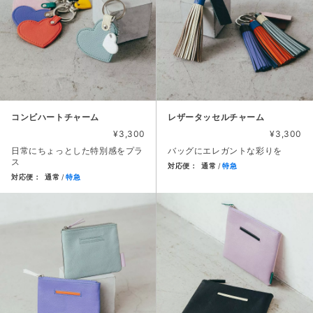
コンビハートチャーム
レザータッセルチャーム
¥3,300
¥3,300
日常にちょっとした特別感をプラ
バッグにエレガントな彩りを
ス
対応便：
通常
特急
対応便：
通常
特急
商品カード。商品: レザータッセ
商品カード。商品: コンビハートチャーム, 価格: 3,300円,