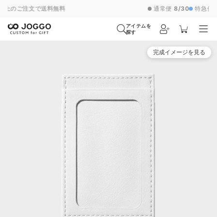
通常便
8/30
特急便
8/24
超特急便
−
アイテムを
探す
完成イメージを見る