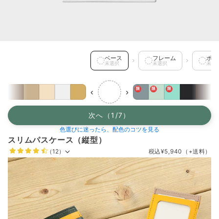
ベース を選択中
ベース
フレーム
ポケ
未選択
未選択
未選
限
限
限
‹
›
次へ（1/7）
色選びに迷ったら、配色のコツを見る
スリムパスケース（縦型）
（12）
税込
¥5,940
（+送料）