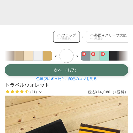
フラップ を選択中
フラップ
外面＋スリーブ大他
未選択
未選択
限
限
限
‹
›
次へ（1/7）
色選びに迷ったら、配色のコツを見る
トラベルウォレット
（11）
税込
¥14,080
（+送料）