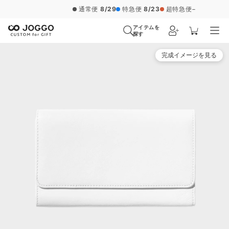
通常便
8/29
特急便
8/23
超特急便
−
アイテムを
探す
完成イメージを見る