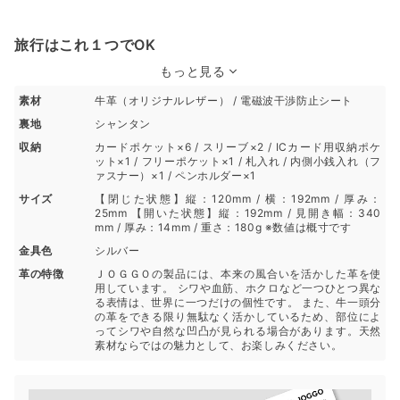
旅行はこれ１つでOK
もっと見る
素材
牛革（オリジナルレザー） / 電磁波干渉防止シート
裏地
シャンタン
収納
カードポケット×6 / スリーブ×2 / ICカード用収納ポケ
ット×1 / フリーポケット×1 / 札入れ / 内側小銭入れ（フ
ァスナー）×1 / ペンホルダー×1
サイズ
【閉じた状態】縦：120mm / 横：192mm / 厚み：
25mm 【開いた状態】縦：192mm / 見開き幅：340
mm / 厚み：14mm / 重さ：180g ※数値は概寸です
金具色
シルバー
革の特徴
ＪＯＧＧＯの製品には、本来の風合いを活かした革を使
用しています。 シワや血筋、ホクロなど一つひとつ異な
る表情は、世界に一つだけの個性です。 また、牛一頭分
の革をできる限り無駄なく活かしているため、部位によ
ってシワや自然な凹凸が見られる場合があります。天然
素材ならではの魅力として、お楽しみください。