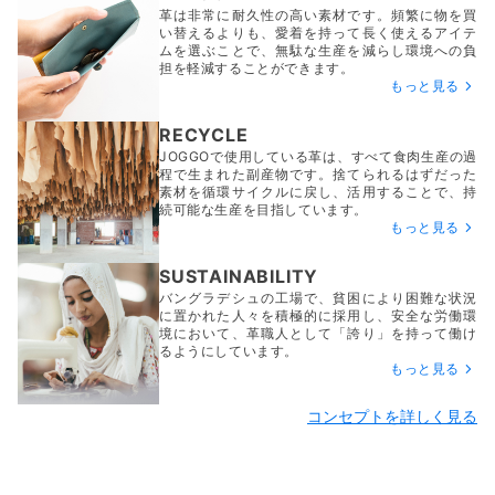
革は非常に耐久性の高い素材です。頻繁に物を買
い替えるよりも、愛着を持って長く使えるアイテ
ムを選ぶことで、無駄な生産を減らし環境への負
担を軽減することができます。
もっと見る
RECYCLE
JOGGOで使用している革は、すべて食肉生産の過
程で生まれた副産物です。捨てられるはずだった
素材を循環サイクルに戻し、活用することで、持
続可能な生産を目指しています。
もっと見る
SUSTAINABILITY
バングラデシュの工場で、貧困により困難な状況
に置かれた人々を積極的に採用し、安全な労働環
境において、革職人として「誇り」を持って働け
るようにしています。
もっと見る
コンセプトを詳しく見る