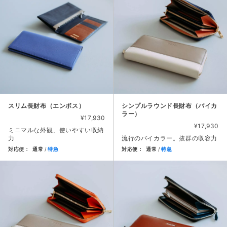
スリム長財布（エンボス）
シンプルラウンド長財布（バイカ
ラー）
¥17,930
¥17,930
ミニマルな外観、使いやすい収納
力
流行のバイカラー。抜群の収容力
対応便：
通常
特急
対応便：
通常
特急
商品カード。商品: スリム長財布（エンボス）, 価格: 17,93
商品カード。商品: シンプルラウ