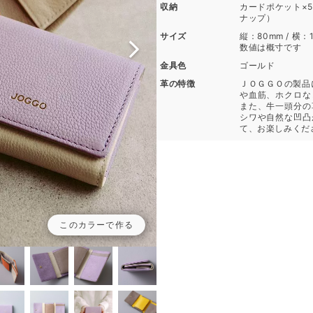
収納
カードポケット×5 
ナップ）
サイズ
縦：80mm / 横：1
数値は概寸です
金具色
ゴールド
革の特徴
ＪＯＧＧＯの製品
や血筋、ホクロな
また、牛一頭分の
シワや自然な凹凸
て、お楽しみくだ
このカラーで作る