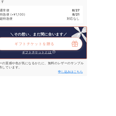
ます
通常便
8/27
特急便
(+¥1,100)
8/21
超特急便
対応なし
＼その想い、まだ間に合います／
ギフトチケットを贈る
ギフトチケットとは
ーの質感や色が気になるかたに、無料のレザーのサンプル
布しています。
申し込みはこちら