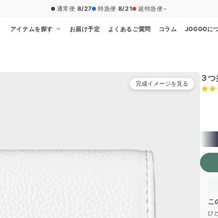
通常便
8/27
特急便
8/21
超特急便
−
アイテムを探す
お届け予定
よくあるご質問
コラム
JOGGOに
３つ
完成イメージを見る
本体
こ
ひ