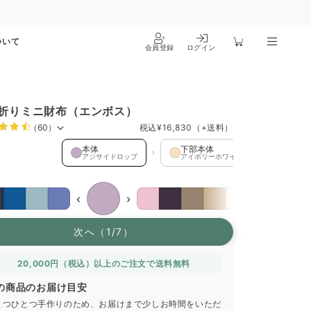
ついて
会員登録
ログイン
折りミニ財布（エンボス）
（60）
税込
¥16,830
（+送料）
 を選択中
本体
下部本体
コイ
アジサイドロップ
アイボリーホワイト
グレー
限
‹
›
次へ（1/7）
20,000円（税込）以上のご注文で送料無料
の商品のお届け目安
とつひとつ手作りのため、お届けまで少しお時間をいただ