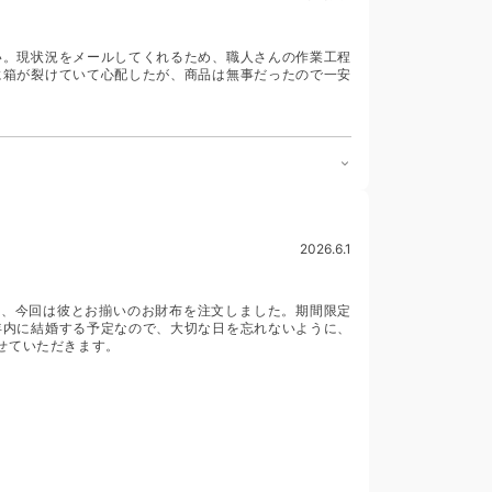
い。現状況をメールしてくれるため、職人さんの作業工程
に箱が裂けていて心配したが、商品は無事だったので一安
2026.6.1
り、今回は彼とお揃いのお財布を注文しました。期間限定
年内に結婚する予定なので、大切な日を忘れないように、
せていただきます。