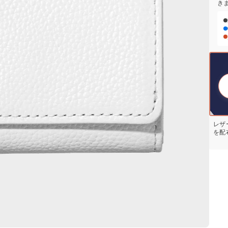
き
レザ
を配