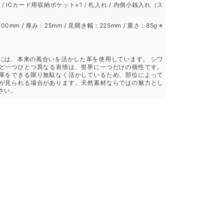
/ ICカード用収納ポケット×1 / 札入れ / 内側小銭入れ（ス
00mm / 厚み：25mm / 見開き幅：225mm / 重さ：85g ※
には、本来の風合いを活かした革を使用しています。 シワ
ど一つひとつ異なる表情は、世界に一つだけの個性です。
革をできる限り無駄なく活かしているため、部位によって
が見られる場合があります。天然素材ならではの魅力とし
さい。