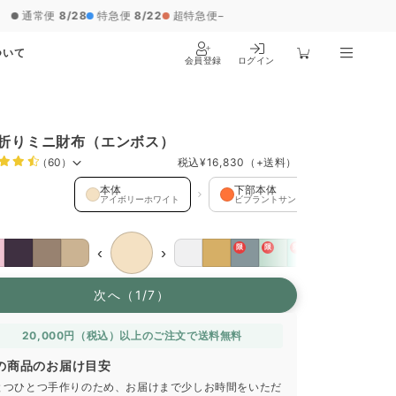
ついて
会員登録
ログイン
折りミニ財布（エンボス）
（60）
税込
¥16,830
（+送料）
 を選択中
本体
下部本体
コインケ
アイボリーホワイト
ビブラントサン
ビブラント
限
限
限
‹
›
次へ（1/7）
20,000円（税込）以上のご注文で送料無料
の商品のお届け目安
とつひとつ手作りのため、お届けまで少しお時間をいただ