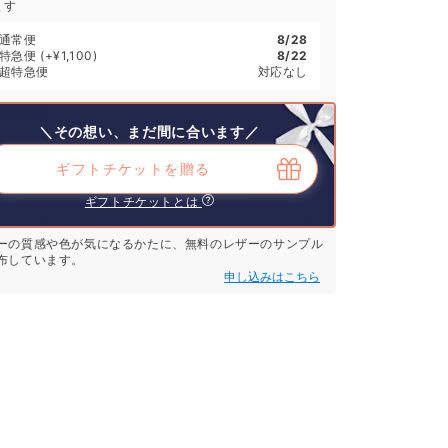
ます
通常便
8/28
特急便
(+¥1,100)
8/22
超特急便
対応なし
＼その想い、まだ間に合います／
ギフトチケットを贈る
ギフトチケットとは
ーの質感や色が気になるかたに、無料のレザーのサンプル
布しています。
申し込みはこちら