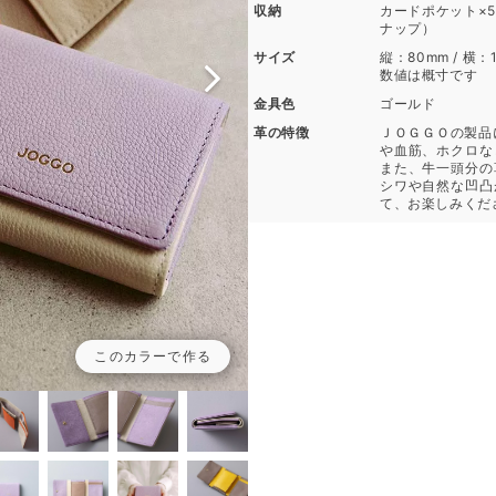
収納
カードポケット×5 
ナップ）
サイズ
縦：80mm / 横：1
数値は概寸です
金具色
ゴールド
革の特徴
ＪＯＧＧＯの製品
や血筋、ホクロな
また、牛一頭分の
シワや自然な凹凸
て、お楽しみくだ
このカラーで作る