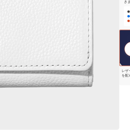
き
レザ
を配