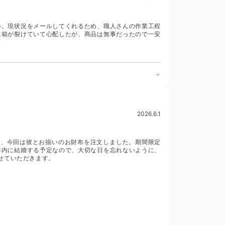
い。現状況をメールしてくれるため、職人さんの作業工程
に箱が裂けていて心配したが、商品は無事だったので一安
2026.6.1
り、今回は彼とお揃いのお財布を注文しました。期間限定
年内に結婚する予定なので、大切な日を忘れないように、
せていただきます。