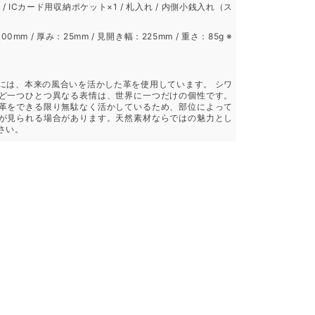
/ ICカード用収納ポケット×1 / 札入れ / 内側小銭入れ（ス
00mm / 厚み：25mm / 見開き幅：225mm / 重さ：85g ※
には、本来の風合いを活かした革を使用しています。 シワ
ど一つひとつ異なる表情は、世界に一つだけの個性です。
革をできる限り無駄なく活かしているため、部位によって
が見られる場合があります。天然素材ならではの魅力とし
さい。