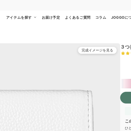
通常便
8/28
特急便
8/22
超特急便
−
アイテムを探す
お届け予定
よくあるご質問
コラム
JOGGOに
３つ
完成イメージを見る
本体
こ
ひ