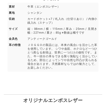
素材
牛革（エンボスレザー）
裏地
シャンタン
収納
カードポケット×7 / 札入れ（仕切りあり） / 内側小
銭入れ（スナップ）
サイズ
縦：98mm / 横：115mm / 厚み：25mm / 見開き
幅：227mm / 重さ：85g ※数値は概寸です
金具色
アンティークゴールド
革の特徴
ＪＯＧＧＯの製品には、本来の風合いを活かした革
を使用しています。 シワや血筋、ホクロなど一つひ
とつ異なる表情は、世界に一つだけの個性です。 ま
た、牛一頭分の革をできる限り無駄なく活かしてい
るため、部位によってシワや自然な凹凸が見られる
場合があります。天然素材ならではの魅力として、
お楽しみください。
オリジナルエンボスレザー