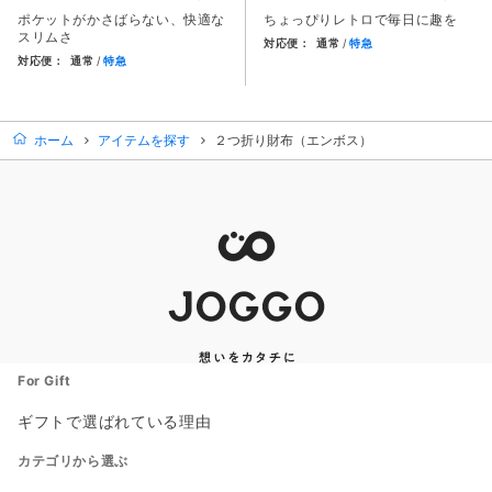
ポケットがかさばらない、快適な
ちょっぴりレトロで毎日に趣を
スリムさ
対応便：
通常
特急
対応便：
通常
特急
商品カード。商品: がま口２つ折
商品カード。商品: スリム長財布（カード収納13段）, 価格: 1
ホーム
アイテムを探す
２つ折り財布（エンボス）
For Gift
ギフトで選ばれている理由
カテゴリから選ぶ