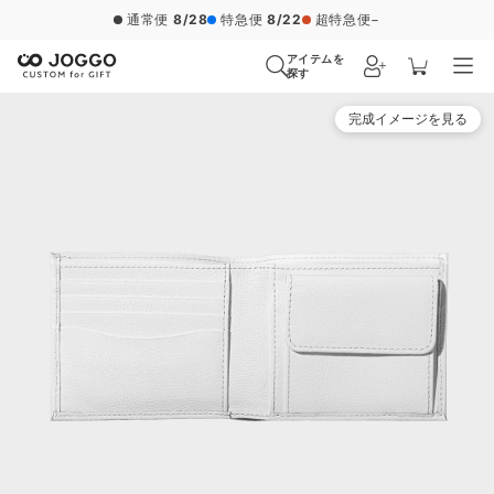
通常便
8/28
特急便
8/22
超特急便
−
アイテムを
探す
完成イメージを見る