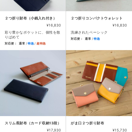
２つ折り財布（小銭入れ付き）
２つ折りコンパクトウォレット
¥16,830
¥16,830
彩り豊かなポケットに、個性を散
洗練されたベーシック
りばめて
対応便：
通常
特急
対応便：
通常
特急
超特急
商品カード。商品: ２つ折りコン
商品カード。商品: ２つ折り財布（小銭入れ付き）, 価格: 16
スリム長財布（カード収納13段）
がま口２つ折り財布
¥17,930
¥15,730