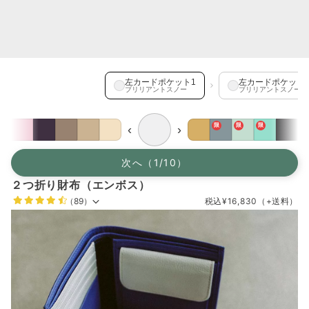
左カードポケット1 を選択中
左カードポケット1
左カードポケット
ブリリアントスノー
ブリリアントスノー
限
限
限
‹
›
次へ（1/10）
２つ折り財布（エンボス）
（89）
税込
¥16,830
（+送料）