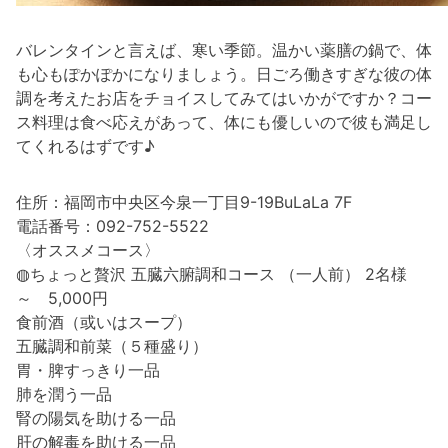
バレンタインと言えば、寒い季節。温かい薬膳の鍋で、体
も心もぽかぽかになりましょう。日ごろ働きすぎな彼の体
調を考えたお店をチョイスしてみてはいかがですか？コー
ス料理は食べ応えがあって、体にも優しいので彼も満足し
てくれるはずです♪
住所：福岡市中央区今泉一丁目9-19BuLaLa 7F
電話番号：092-752-5522
〈オススメコース〉
◍ちょっと贅沢 五臓六腑調和コース （一人前） 2名様
～ 5,000円
食前酒（或いはスープ）
五臓調和前菜（５種盛り）
胃・脾すっきり一品
肺を潤う一品
腎の陽気を助ける一品
肝の解毒を助ける一品