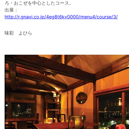
ろ・おこぜを中心としたコース。
出展：
http://r.gnavi.co.jp/4eg8t6kv0000/menu4/course/3/
味彩 よひら