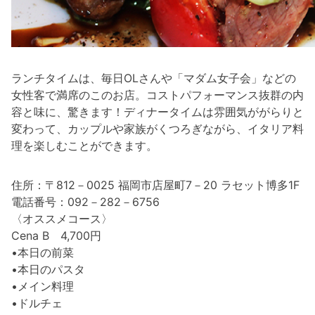
ランチタイムは、毎日OLさんや「マダム女子会」などの
女性客で満席のこのお店。コストパフォーマンス抜群の内
容と味に、驚きます！ディナータイムは雰囲気ががらりと
変わって、カップルや家族がくつろぎながら、イタリア料
理を楽しむことができます。
住所：〒812－0025 福岡市店屋町7－20 ラセット博多1F
電話番号：092－282－6756
〈オススメコース〉
Cena B 4,700円
•本日の前菜
•本日のパスタ
•メイン料理
•ドルチェ