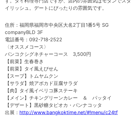
す。タイ料理専門店ですが、店内の雰囲気はモダンでスタ
イリッシュ。デートにぴったりの雰囲気です。
住所：福岡県福岡市中央区大名2丁目1番5号 SG
companyBLD 3F
電話番号：092-718-2522
〈オススメコース〉
バンコクシグネチャーコース 3,500円
【前菜】生春巻き
【前菜】タイ風えびせん
【スープ】トムヤムクン
【サラダ】焼アボカド豆腐サラダ
【肉】タイ風イベリコ豚ステーキ
【メイン】チキングリーンカレー ＆ パッタイ
【デザート】黒砂糖タピオカ・パンナコッタ
出展：
http://www.bangkoktime.net/#!menu/c24tf