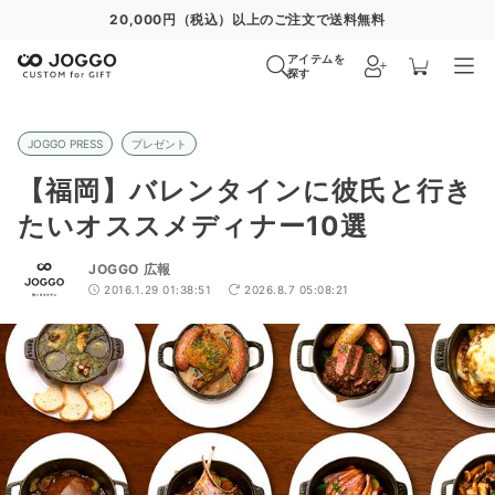
通常便
8/28
特急便
8/22
超特急便
−
アイテムを
探す
JOGGO PRESS
プレゼント
【福岡】バレンタインに彼氏と行き
たいオススメディナー10選
JOGGO 広報
2016.1.29 01:38:51
2026.8.7 05:08:21