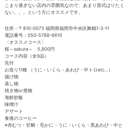
こまり過ぎない店内の雰囲気なので、あまり形式ばりたく
ない。。。という方にオススメです。
住所：〒810-0073 福岡県福岡市中央区舞鶴1-3-11
電話番号：050-5788-6610
〈オススメコース〉
桜～sakura～ 5,800円
コース内容（全9品）
先付
お造り11種 （うに・いくら・あわび・中トロetc…）
揚げ物
蒸し物
焼き物or煮物
海鮮炒飯
味噌汁
デザート
食後のコーヒー
※赤むつ・甘鯛・毛かに・うに・いくら・黒あわび・中と