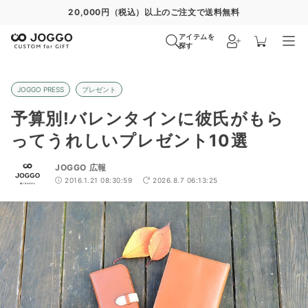
通常便
8/28
特急便
8/22
超特急便
−
アイテムを
探す
JOGGO PRESS
プレゼント
予算別!バレンタインに彼氏がもら
ってうれしいプレゼント10選
JOGGO 広報
2016.1.21 08:30:59
2026.8.7 06:13:25