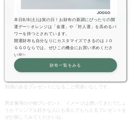
本日8/8(土)は寅の日！お財布の新調にぴったりの開
運デー✨オレンジは「金運」や「対人運」を高めるパ
ワーを持つとされています。
学生も社会人も、パスケースを持ち歩いている人はとても
開運財布も自分なりにカスタマイズできるのはＪＯ
多いです。実用的なプレゼントは男女ともに喜ばれるもの
ＧＧＯならでは。ぜひこの機会にお買い求めくださ
です。
い🫶✨
特に革のパスケースは男女兼用のデザインが多く、丈夫で
使えば使うほど味が出てくるのでオススメです。
財布一覧をみる
「JOGGO」のパスケースは、好きな革の色をオーダーメ
イドで組み合わせることができ、名前も刻印できるので特
別感のあるプレゼントになること間違いなしです。
男女兼用の小物プレゼント、イメージは湧いてきたでしょ
うか？シンプル好きな人にも喜んでもらえるプレゼントを
ぜひ探してみてくださいね。