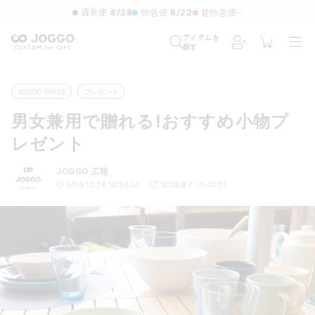
通常便
8/28
特急便
8/22
超特急便
−
アイテムを
探す
JOGGO PRESS
プレゼント
男女兼用で贈れる!おすすめ小物プ
レゼント
JOGGO 広報
2015.12.28 12:54:24
2026.8.7 10:42:01