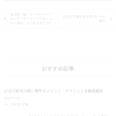
毎日使う鍵、オーダーメイド
ほぼ日手帳を彩る革カバーの
のレザーキーケースでおしゃ
魅力
れに包みこんでみませんか?
おすすめ記事
がま口財布の使い勝手やメリット・デメリットを徹底解説
2021.4.20
JOGGO 広報