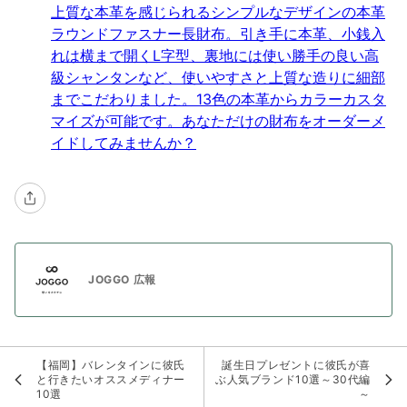
上質な本革を感じられるシンプルなデザインの本革
ラウンドファスナー長財布。引き手に本革、小銭入
れは横まで開くL字型、裏地には使い勝手の良い高
級シャンタンなど、使いやすさと上質な造りに細部
までこだわりました。13色の本革からカラーカスタ
マイズが可能です。あなただけの財布をオーダーメ
イドしてみませんか？
JOGGO 広報
【福岡】バレンタインに彼氏
誕生日プレゼントに彼氏が喜
と行きたいオススメディナー
ぶ人気ブランド10選～30代編
10選
～