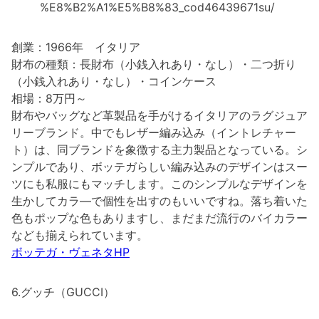
%E8%B2%A1%E5%B8%83_cod46439671su/
創業：1966年 イタリア
財布の種類：長財布（小銭入れあり・なし）・二つ折り
（小銭入れあり・なし）・コインケース
相場：8万円～
財布やバッグなど革製品を手がけるイタリアのラグジュア
リーブランド。中でもレザー編み込み（イントレチャー
ト）は、同ブランドを象徴する主力製品となっている。シ
ンプルであり、ボッテガらしい編み込みのデザインはスー
ツにも私服にもマッチします。このシンプルなデザインを
生かしてカラ―で個性を出すのもいいですね。落ち着いた
色もポップな色もありますし、まだまだ流行のバイカラー
なども揃えられています。
ボッテガ・ヴェネタHP
6.グッチ（GUCCI）