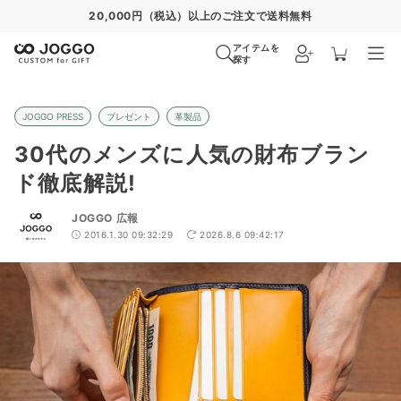
通常便
8/27
特急便
8/21
超特急便
−
アイテムを
探す
JOGGO PRESS
プレゼント
革製品
30代のメンズに人気の財布ブラン
ド徹底解説!
JOGGO 広報
2016.1.30 09:32:29
2026.8.6 09:42:17