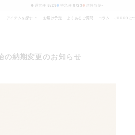
通常便
8/29
特急便
8/23
超特急便
−
アイテムを探す
お届け予定
よくあるご質問
コラム
JOGGOに
年始の納期変更のお知らせ