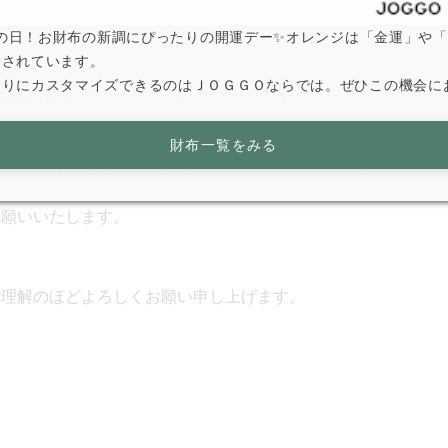
は寅の日！お財布の新調にぴったりの開運デー✨オレンジは「金運」や
とされています。
なりにカスタマイズできるのはＪＯＧＧＯならでは。ぜひこの機会に
ございます。
12/17(日）までは、注文が殺到する可能
すぐに生産枠が埋まってしまう可能性もございます。
財布一覧をみる
は、当日分のご注文可能数に達してしまった状態でご
お願いいたします。
ご理解のほどよろしくお願い申し上げます。