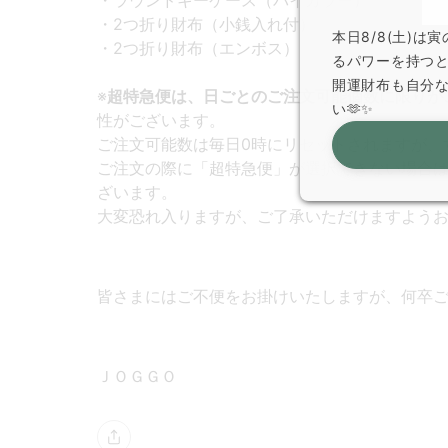
・ラウンドキーケース（バイカラー）
・2つ折り財布（小銭入れ付）
本日8/8(土)
・2つ折り財布（エンボス）
るパワーを持つ
開運財布も自分
※
超特急便は、日ごとのご注文可能個数に限りが
い🫶✨
性がございます。
ご注文可能数は毎日0時にリセットされますが、
ご注文の際に「超特急便」が選択できない場合
ざいます。
大変恐れ入りますが、ご了承いただけますよう
皆さまにはご不便をお掛けいたしますが、何卒
ＪＯＧＧＯ