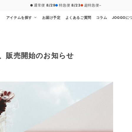
通常便
8/29
特急便
8/23
超特急便
−
アイテムを探す
お届け予定
よくあるご質問
コラム
JOGGOに
商品、販売開始のお知らせ