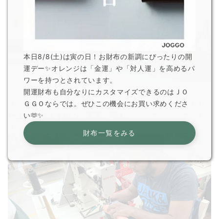
本日8/8(土)は寅の日！お財布の新調にぴったりの開
運デー✨オレンジは「金運」や「対人運」を高めるパ
ワーを持つとされています。
開運財布も自分なりにカスタマイズできるのはＪＯ
ＧＧＯならでは。ぜひこの機会にお買い求めくださ
また、生産工程によって使用するミシンを変えています。
い🫶✨
仕上げにはスキルの一番高い職人
に担ってもらっていま
す。
財布一覧をみる