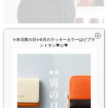
このように、バングラデシュ工場においても洗練された日
✨本日寅の日✨8月のラッキーカラーはビブラ
本の革職人の技術をしっかり伝承しているため、日本製に
ントサン🧡🍊🧡
劣らない確かな品質を維持しています。
縫製は
1㎝に3.5スティッチ
と定めているため、等間隔に
縫製されており、頑丈で、ほどけづらく耐久性の高い加工
になっています。