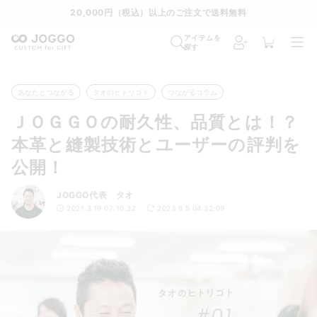
通常便
8/28
特急便
8/22
超特急便
−
アイテムを
探す
あなたとつながる
タオのヒトリゴト
つながるコラム
ＪＯＧＧＯの耐久性、品質とは！？
本革と縫製技術とユーザーの評判を
公開！
JOGGO代表 タオ
2021.3.19 07:10:32
2023.6.5 04:32:09