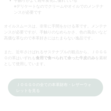
手触りがよく経年変化に優れている
※デリケートなのでクリームやオイルでのメンテナ
ンスが必要です
オイルスムースは、非常に手間をかける革です。メンテナ
ンスが必要ですが、手触りのなめらかさ、色の風合いなど
高価な革なので本革好きにはたまらない逸品です。
また、近年さけばれるサステナブルの観点から、ＪＯＧＧ
Ｏの革はいずれも
食用で食べられて余った牛皮のみ
を素材
として使用しています。
ＪＯＧＧＯの全ての本革財布・レザーウォ
レットを見る