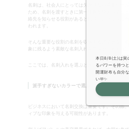
名刺は、社会人にとっては欠かせない重要ツー
ため、名刺を渡すときに第一印象が決まってし
絡先を知らせる役割があると同時に、コミュニ
われます。
そんな重要な役割の名刺を収納するアイテムが
象に残るよう素敵な名刺入れをプレゼントすれ
本日8/8(土)
ここでは、名刺入れを選ぶときのポイントを、2
るパワーを持つ
開運財布も自分
い🫶✨
派手すぎないカラーで選ぶ
ビジネスにおいて名刺交換は重要です。その際
ィブな印象を与える可能性があります。