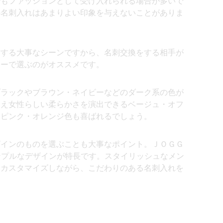
でもファッションとして受け入れられる場合が多いで
の名刺入れはあまりよい印象を与えないことがありま
右する大事なシーンですから、名刺交換をする相手が
ラーで選ぶのがオススメです。
ブラックやブラウン・ネイビーなどのダーク系の色が
加え女性らしい柔らかさを演出できるベージュ・オフ
いピンク・オレンジ色も喜ばれるでしょう。
ザインのものを選ぶことも大事なポイント。ＪＯＧＧ
ンプルなデザインが特長です。スタイリッシュなメン
にカスタマイズしながら、こだわりのある名刺入れを