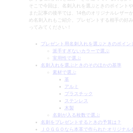
そこで今回は、名刺入れを選ぶときのポイント
また記事の後半では、14色のオリジナルレザー
め名刺入れもご紹介。プレゼントする相手の好
ってみてください！
プレゼント用名刺入れを選ぶときのポイン
派手すぎないカラーで選ぶ
実用性で選ぶ
名刺入れを選ぶときのそのほかの基準
素材で選ぶ
革
アルミ
プラスチック
ステンレス
木製
名刺が入る枚数で選ぶ
名刺をプレゼントするときの予算は？
ＪＯＧＧＯなら本革で作られたオリジナル