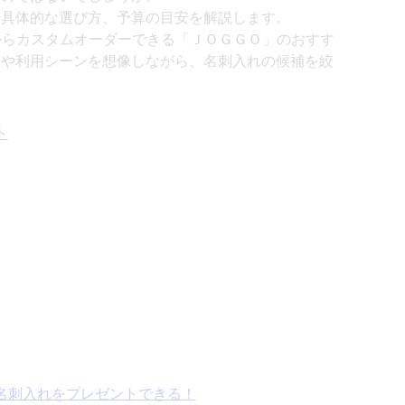
や具体的な選び方、予算の目安を解説します。
からカスタムオーダーできる「ＪＯＧＧＯ」のおすす
みや利用シーンを想像しながら、名刺入れの候補を絞
ト
名刺入れをプレゼントできる！