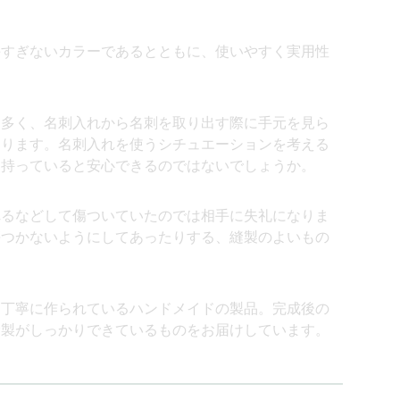
手すぎないカラーであるとともに、使いやすく実用性
も多く、名刺入れから名刺を取り出す際に手元を見ら
あります。名刺入れを使うシチュエーションを考える
を持っていると安心できるのではないでしょうか。
れるなどして傷ついていたのでは相手に失礼になりま
傷つかないようにしてあったりする、縫製のよいもの
つ丁寧に作られているハンドメイドの製品。完成後の
縫製がしっかりできているものをお届けしています。