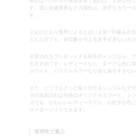
例えばアパレルや美容業界であれば、大胆な色
す。逆に金融業界などの場合は、派手なカラー
す。
上記のとおり業界によるとはいえ第一印象を左
どんな方でも、好印象を与える派手すぎないカ
名刺入れをプレゼントする相手がメンズなら、
おすすめです。レディースなら、ダークな色に
ホワイト、パステルカラーなら淡く派手すぎな
また、どこでもさっと取り出せるシンプルなデ
Ｏの名刺入れは14色のオリジナルカラーと、シ
ズでも、かわいいレディースでも、お好きな色
オーダーメイドできます。
実用性で選ぶ