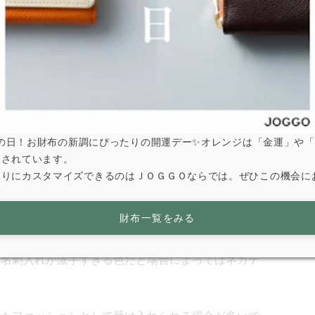
ルです。ビジネスは挨拶と名刺交換からスタートする
まうともいえるでしょう。名刺交換には自己紹介や連
ケーションや事業内容をアピールする方法としても使
名刺入れです。ビジネスの大事なシーンだからこそ印
ばきっと役に立つはず。
は寅の日！お財布の新調にぴったりの開運デー✨オレンジは「金運」や
つご紹介します。
とされています。
なりにカスタマイズできるのはＪＯＧＧＯならでは。ぜひこの機会に
財布一覧をみる
、名刺入れが派手すぎる色だと場合によってはネガテ