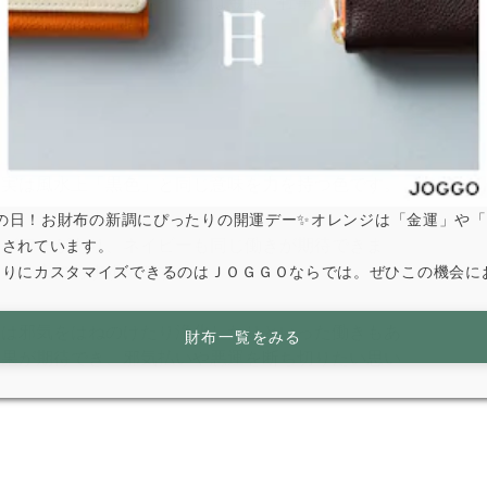
見ていきましょう。ネイビーは金運、仕事運ともによ
、実は風水上「黒色」と同じ意味を力を持つ色です。
は寅の日！お財布の新調にぴったりの開運デー✨オレンジは「金運」や
のパワーがあり、ネイビーも同じ働きが期待できま
とされています。
したい人におすすめです。
なりにカスタマイズできるのはＪＯＧＧＯならでは。ぜひこの機会に
には邪気をはねのけたり浄化したりといった働きもあ
財布一覧をみる
効果が期待でき、邪気払いや悪運を断ち切りたい思い