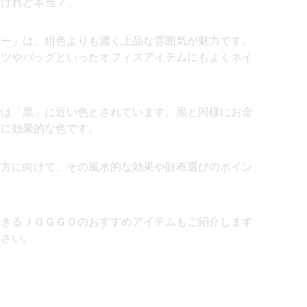
たけれど本当？」
ビー」は、紺色よりも濃く上品な雰囲気が魅力です。
ーツやバッグといったオフィスアイテムにもよくネイ
では「黒」に近い色とされています。黒と同様にお金
プに効果的な色です。
る方に向けて、その風水的な効果や財布選びのポイン
できるＪＯＧＧＯのおすすめアイテムもご紹介します
ださい。