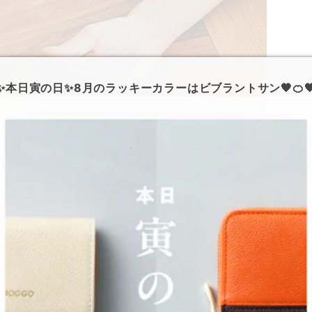
✨本日寅の日✨8月のラッキーカラーはビブラントサン🧡🍊