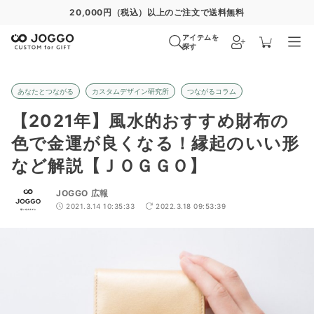
通常便
8/29
特急便
8/23
超特急便
−
アイテムを
探す
あなたとつながる
カスタムデザイン研究所
つながるコラム
【2021年】風水的おすすめ財布の
色で金運が良くなる！縁起のいい形
など解説【ＪＯＧＧＯ】
JOGGO 広報
2021.3.14 10:35:33
2022.3.18 09:53:39