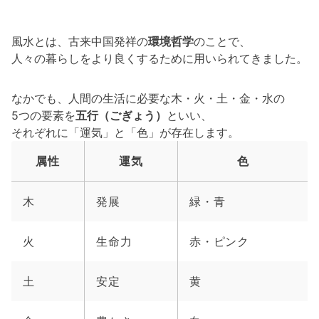
風水とは、古来中国発祥の
環境哲学
のことで、
人々の暮らしをより良くするために用いられてきました。
なかでも、人間の生活に必要な木・火・土・金・水の
5つの要素を
五行（ごぎょう）
といい、
それぞれに「運気」と「色」が存在します。
属性
運気
色
木
発展
緑・青
火
生命力
赤・ピンク
土
安定
黄