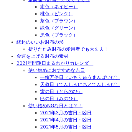
紺色（ネイビー）
桃色（ピンク）
茶色（ブラウン）
緑色（グリーン）
黒色（ブラック）
縁起のいいお財布の形
折りたたみ財布の愛用者でも大丈夫！
金運を上げる財布の素材
2021年開運日まるわかりカレンダー
使い始めにおすすめな吉日
一粒万倍日（いちりゅうまんばいび）
天赦日（てんしゃにち
／
てんしゃび）
寅の日（とらのひ）
巳の日（みのひ）
使い始めNGな日とは？！
2021年3月の吉日・凶日
2021年4月の吉日・凶日
2021年5月の吉日・凶日