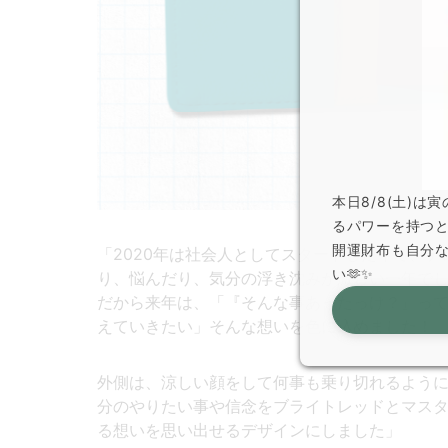
本日8/8(土)
るパワーを持つ
開運財布も自分
「2020年は社会人としてスタートした年で、
い🫶✨
り、悩んだり、気分の浮き沈みが激しい一年で
だから来年は、「『そんな事あったっけ？』っ
えていきたい」そんな想いを色に込めました！
外側は、涼しい顔をして何事も乗り切れるよう
分のやりたい事や信念をブライトレッドとマス
る想いを思い出せるデザインにしました」