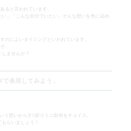
があると言われています。
したい」「こんな自分でいたい」そんな想いを色に込め
ろすのによいタイミングといわれています。
こそ、
トしませんか？
イズで表現してみよう」
。
いう想いから3つ折りミニ財布をチョイス。
てもらいましょう！