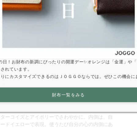
は寅の日！お財布の新調にぴったりの開運デー✨オレンジは「金運」や
とされています。
なりにカスタマイズできるのはＪＯＧＧＯならでは。ぜひこの機会に
テレワークが推奨されるも慣れず、仕事でも失敗した
した。
て思えるくらい涼しい顔をして、どんなことも乗り越
財布一覧をみる
にターコイズとアイボリーでさわやかに。内側は、自
タードイエローで表現。使うたび自分の心の内側にあ