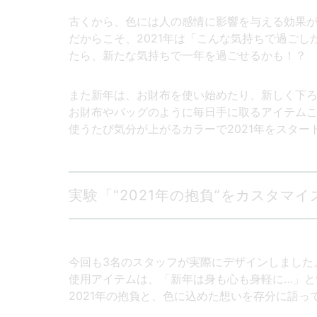
古くから、色には人の感情に影響を与える効果
だからこそ、2021年は「こんな気持ちで過ご
たら、新たな気持ちで一年を過ごせるかも！？
また新年は、お財布を使い始めたり、新しく下
お財布やバッグのように毎日手に取るアイテム
使うたび気分が上がるカラーで2021年をスター
実験「“2021年の抱負”をカスタマ
今回も3名のスタッフが実際にデザインしました
使用アイテムは、「新年は身も心も身軽に…」と
2021年の抱負と、色に込めた想いを存分に語っ