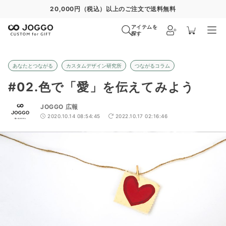
通常便
8/30
特急便
8/24
超特急便
−
アイテムを
探す
あなたとつながる
カスタムデザイン研究所
つながるコラム
#02.色で「愛」を伝えてみよう
JOGGO 広報
2020.10.14 08:54:45
2022.10.17 02:16:46