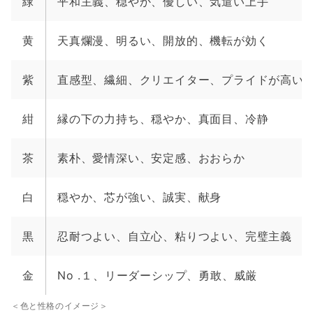
緑
平和主義、穏やか、優しい、気遣い上手
黄
天真爛漫、明るい、開放的、機転が効く
紫
直感型、繊細、クリエイター、プライドが高い
紺
縁の下の力持ち、穏やか、真面目、冷静
茶
素朴、愛情深い、安定感、おおらか
白
穏やか、芯が強い、誠実、献身
黒
忍耐つよい、自立心、粘りつよい、完璧主義
金
No .１、リーダーシップ、勇敢、威厳
＜色と性格のイメージ＞