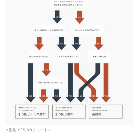
＜形別 YES,NOチャート＞