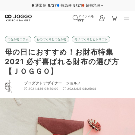
通常便
8/27
特急便
8/21
超特急便
−
アイテムを
探す
つながるコラム
ものづくりとつながる
モノづくりとヒトリゴト
母の日におすすめ！お財布特集
2021 必ず喜ばれる財布の選び方
【ＪＯＧＧＯ】
プロダクトデザイナー ジョルノ
2021.4.16 05:30:00
2023.6.5 04:25:04