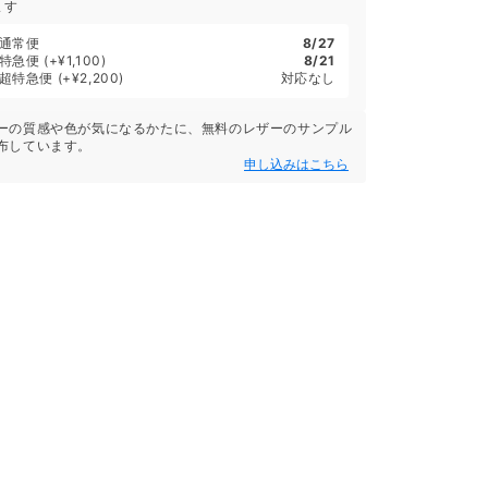
ます
通常便
8/27
特急便
(+¥1,100)
8/21
超特急便
(+¥2,200)
対応なし
ーの質感や色が気になるかたに、無料のレザーのサンプル
布しています。
申し込みはこちら