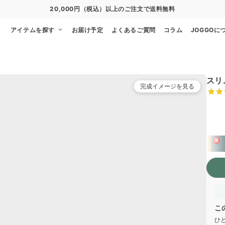
通常便
8/27
特急便
8/21
超特急便
8/15
アイテムを探す
お届け予定
よくあるご質問
コラム
JOGGOに
スリ
完成イメージを見る
ベー
限
こ
ひ