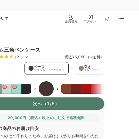
ついて
会員登録
ログイン
ム三角ペンケース
（21）
税込
¥6,050
（+送料）
ス を選択中
ベース
引き手
マチ
エスプレッソブラウン
グレージュ
マスタードイ
限
限
‹
›
次へ（1/6）
20,000円（税込）以上のご注文で送料無料
の商品のお届け目安
とつひとつ手作りのため、お届けまで少しお時間をいただ