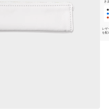
き
レザ
を配