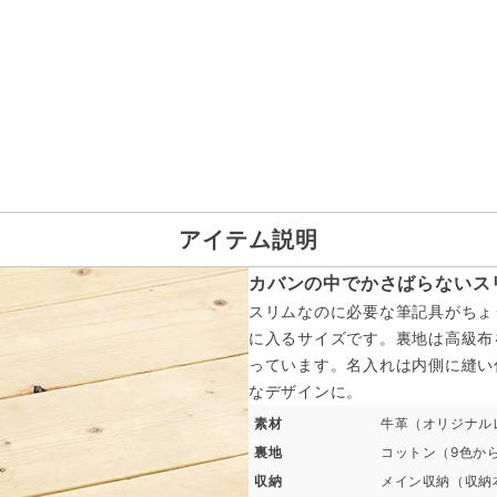
アイテム説明
カバンの中でかさばらないス
スリムなのに必要な筆記具がちょ
に入るサイズです。裏地は高級布
っています。名入れは内側に縫い
なデザインに。
素材
牛革（オリジナル
裏地
コットン（9色か
収納
メイン収納（収納