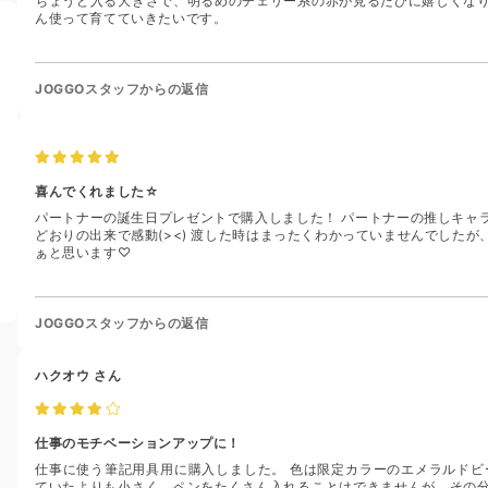
ちょうど入る大きさで、明るめのチェリー系の赤が見るたびに嬉しくな
ん使って育てていきたいです。
JOGGOスタッフからの返信
喜んでくれました☆
パートナーの誕生日プレゼントで購入しました！ パートナーの推しキャ
どおりの出来で感動(><) 渡した時はまったくわかっていませんでした
ぁと思います♡
JOGGOスタッフからの返信
ハクオウ
さん
仕事のモチベーションアップに！
仕事に使う筆記用具用に購入しました。 色は限定カラーのエメラルドビ
ていたよりも小さく，ペンをたくさん入れることはできませんが，その