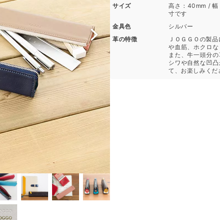
サイズ
高さ：40mm / 幅
寸です
金具色
シルバー
革の特徴
ＪＯＧＧＯの製品
や血筋、ホクロな
また、牛一頭分の
シワや自然な凹凸
て、お楽しみくだ