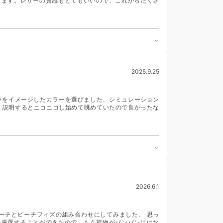
ります。レザーの質感もとてもいいので、これからたくさ
2025.9.25
ラをイメージしたカラーを選びました、シミュレーション
が、説明するとニコニコし始めて眺めていたので良かったな
2026.6.1
ーチとピーチフィズの組み合わせにしてみました。 思っ
分厳選することができたので，もう荷物がパンパンにはな