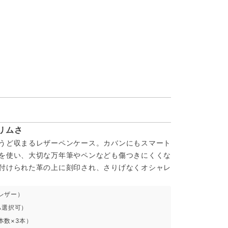
リムさ
うど収まるレザーペンケース。カバンにもスマート
を使い、大切な万年筆やペンなども傷つきにくくな
付けられた革の上に刻印され、さりげなくオシャレ
レザー）
ら選択可）
本数×3本）