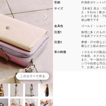
収納
外側表ポケット×1 
サイズ
【本体】高さ：12c
さ：9.5cm / 
ルダー】長さ：75～
値は概寸です
金具色
ゴールド・シルバ
注意1
無理に多くのもの
や金具ファスナー
注意2
摩擦・汗や雨など
服などと組み合わ
革の特徴
ＪＯＧＧＯの製品
や血筋、ホクロな
また、牛一頭分の
シワや自然な凹凸
て、お楽しみくだ
このカラーで作る