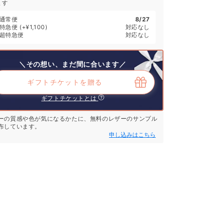
ます
通常便
8/27
特急便
(+¥1,100)
対応なし
超特急便
対応なし
＼その想い、まだ間に合います／
ギフトチケットを贈る
ギフトチケットとは
ーの質感や色が気になるかたに、無料のレザーのサンプル
布しています。
申し込みはこちら