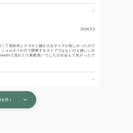
2026.5.5
軽くて長財布とスマホと鍵が入るサイズが欲しかったので
 ショルダーが穴で調整するタイプではないのも嬉しいポ
readsで流れてて衝動買いでしたが出会えて良かったで
38件）