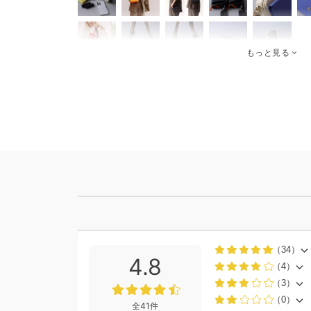
もっと見る
（34）
4.8
（4）
（3）
（0）
全41件