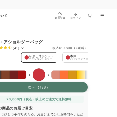
ついて
会員登録
ログイン
エアショルダーバッグ
（41）
税込
¥19,800
（+送料）
せ付ポケット を選択中
かぶせ付ポケット
本体
スト
パッションチェリー
パッションチェリー
エス
‹
›
次へ（1/8）
20,000円（税込）以上のご注文で送料無料
の商品のお届け目安
とつひとつ手作りのため、お届けまで少しお時間をいただ