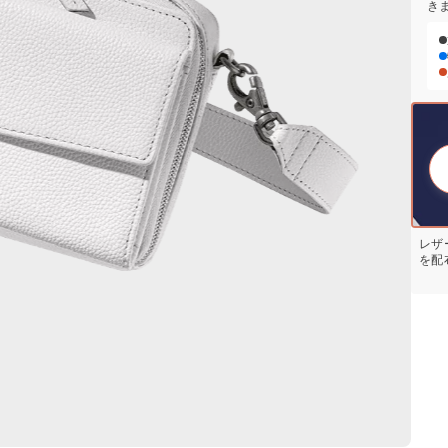
き
レザ
を配