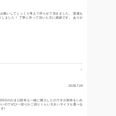
お願いしてじっくり考えて作らせて頂きました。 質感も
しました！ 丁寧に作って頂いた方に感謝です。 ありが
2026.7.24
OGGOのがま口財布も一緒に購入したのですが財布をいれ
もいいのでぜひ一回りか二回りくらい大きいサイズも選べる
す!