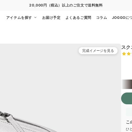
通常便
8/27
特急便
8/21
超特急便
−
アイテムを探す
お届け予定
よくあるご質問
コラム
JOGGOに
スク
完成イメージを見る
かぶ
限
限
限
こ
ひ