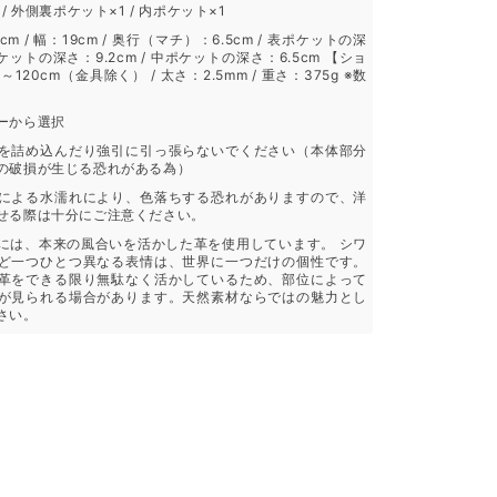
/ 外側裏ポケット×1 / 内ポケット×1
m / 幅：19cm / 奥行（マチ）：6.5cm / 表ポケットの深
裏ポケットの深さ：9.2cm / 中ポケットの深さ：6.5cm 【ショ
120cm（金具除く） / 太さ：2.5mm / 重さ：375g ※数
ーから選択
を詰め込んだり強引に引っ張らないでください（本体部分
の破損が生じる恐れがある為）
による水濡れにより、色落ちする恐れがありますので、洋
せる際は十分にご注意ください。
には、本来の風合いを活かした革を使用しています。 シワ
ど一つひとつ異なる表情は、世界に一つだけの個性です。
革をできる限り無駄なく活かしているため、部位によって
が見られる場合があります。天然素材ならではの魅力とし
さい。